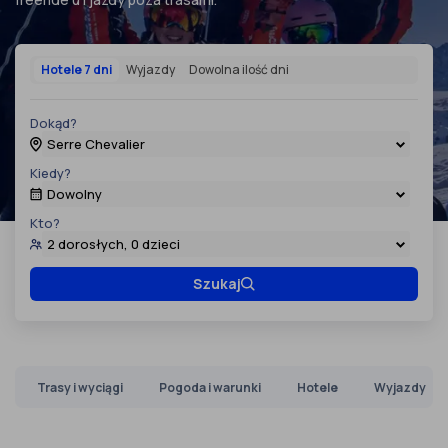
Hotele 7 dni
Wyjazdy
Dowolna ilość dni
Dokąd?
Serre Chevalier
Kiedy?
Dowolny
Kto?
2 dorosłych, 0 dzieci
Szukaj
Trasy i wyciągi
Pogoda i warunki
Hotele
Wyjazdy