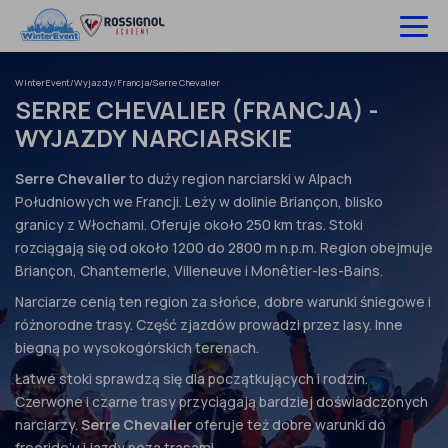
Pomiń
do
treści
WinterEvent
/
Wyjazdy
/
Francja
/
Serre Chevalier
Wyjazdy na narty
SERRE CHEVALIER (FRANCJA) -
WYJAZDY NARCIARSKIE
Hotele
Szkolenia
Serre Chevalier
to duży region narciarski w Alpach
Południowych we Francji. Leży w dolinie Briançon, blisko
Ubezpieczenie
granicy z Włochami. Oferuje około 250 km tras. Stoki
rozciągają się od około 1200 do 2800 m n.p.m. Region obejmuje
O nas
Briançon, Chantemerle, Villeneuve i Monêtier-les-Bains.
Narciarze cenią ten region za słońce, dobre warunki śniegowe i
Infolinia:
52 307 66 88
różnorodne trasy. Część zjazdów prowadzi przez lasy. Inne
biegną po wysokogórskich terenach.
Zaloguj się
Łatwe stoki sprawdzą się dla początkujących i rodzin.
Czerwone i czarne trasy przyciągają bardziej doświadczonych
narciarzy.
Serre Chevalier
oferuje też dobre warunki do
freeride’u i jazdy poza trasami.