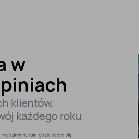
a w
opiniach
h klientów,
zwój każdego roku
imą działamy tam, gdzie dzieje się