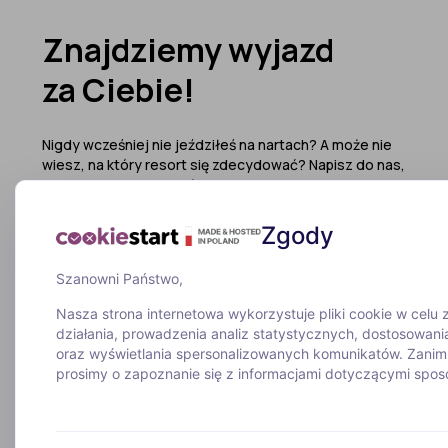
Znajdziemy wyjazd
za Ciebie!
Nigdy wcześniej nie jeździłeś na nartach? A może nie
wiesz, na który resort się zdecydować? Napisz do nas,
ze wszystkim Ci pomożemy!
Zgody
Wypełnij formularz
Wolisz porozmawiać?
Szanowni Państwo,
Zadzwoń do nas
Nasza strona internetowa wykorzystuje pliki cookie w celu
działania, prowadzenia analiz statystycznych, dostosowania
52 307 66 88
oraz wyświetlania spersonalizowanych komunikatów. Zani
prosimy o zapoznanie się z informacjami dotyczącymi sposo