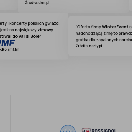
Źródło: ckm.pl
arty i koncerty polskich gwiazd.
“Oferta firmy
WinterEvent
n
jedź na największy
zimowy
nadchodzącą zimę to prawd
stiwal do Val di Sole
”
gratka dla zapalonych narcia
Źródło: narty.pl
ódło: rmf.fm