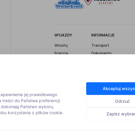
WYJAZDY
INFORMACJE
Włochy
Transport
Francja
Dokumenty
Austria
Ubezpieczenie
Szwajcaria
Bezpieczeństwo
Wyjazdy firmowe
Turystyczny Fundusz
Gwarancyjny
Wyjazdy grupowe
Akceptuj wszys
Informacje i porady
Wyjazdy z
 zapewnienia jej prawidłowego
instruktorem
Zasady rezerwacji
 treści do Państwa preferencji
Odrzuć
m dokonają Państwo wyboru,
bu korzystania z plików cookie.
Zapisz wybra
© 2026 Winterevent |
Polityka prywatności