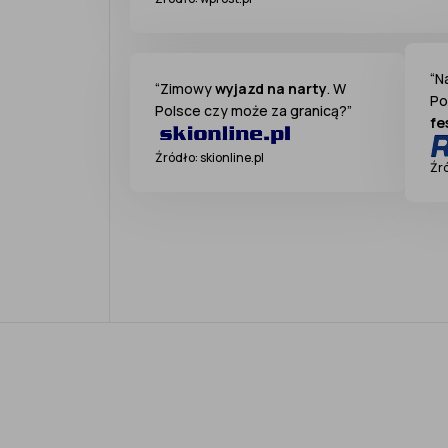
“N
“Zimowy
wyjazd na narty
. W
Po
Polsce czy może za granicą?”
fe
Źródło: skionline.pl
Źr