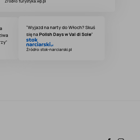
Źródło: turystyka.wp.pl
“Wyjazd na narty do Włoch? Skuś
a
się na
Polish Days w Val di Sole
”
ziwa
rzy”
Źródło: stok-narciarski.pl