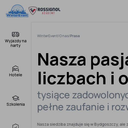
Pomiń
do
treści
WinterEvent
/
O nas
/
Prasa
Wyjazdy na
narty
Nasza pasj
liczbach i 
Hotele
tysiące zadowolonyc
pełne zaufanie i ro
Szkolenia
Nasza siedziba znajduje się w Bydgoszczy, ale z