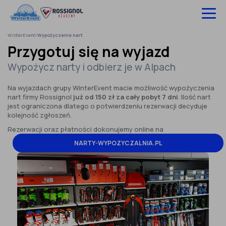
Pomiń
do
treści
WinterEvent
/
Wypożyczenie nart
Wyjazdy na narty
Przygotuj się na wyjazd
Wypożycz narty i odbierz je w Alpach
Hotele
Na wyjazdach grupy WinterEvent macie możliwość wypożyczenia
Szkolenia
nart firmy Rossignol
już od 150 zł za cały pobyt 7 dni
. Ilość nart
jest ograniczona dlatego o potwierdzeniu rezerwacji decyduje
Ubezpieczenie
kolejność zgłoszeń.
Rezerwacji oraz płatności dokonujemy online na
O nas
NARTY-WYPOZYCZALNIA.PL
Infolinia:
52 307 66 88
Zaloguj się