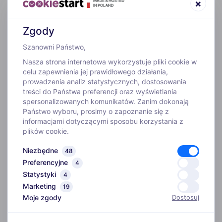
×
Zgody
Szanowni Państwo,
Nasza strona internetowa wykorzystuje pliki cookie w
celu zapewnienia jej prawidłowego działania,
prowadzenia analiz statystycznych, dostosowania
treści do Państwa preferencji oraz wyświetlania
WYJAZDY
spersonalizowanych komunikatów. Zanim dokonają
Państwo wyboru, prosimy o zapoznanie się z
informacjami dotyczącymi sposobu korzystania z
INFORMACJE
plików cookie.
Niezbędne
48
O FIRMIE
Preferencyjne
4
Statystyki
4
Biuro
Marketing
ADRES
19
Kim jesteśmy
Moje zgody
Dostosuj
ul. Szosa Gdańska 4,
Szkoła narciarska
86-031 Myślęcinek