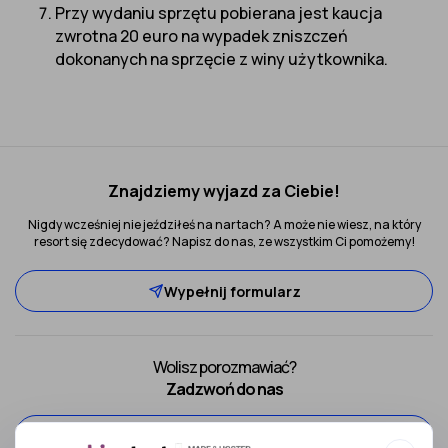
Przy wydaniu sprzętu pobierana jest kaucja
zwrotna 20 euro na wypadek zniszczeń
dokonanych na sprzęcie z winy użytkownika.
Znajdziemy wyjazd za Ciebie!
Nigdy wcześniej nie jeździłeś na nartach? A może nie wiesz, na który
resort się zdecydować? Napisz do nas, ze wszystkim Ci pomożemy!
Wypełnij formularz
Wolisz porozmawiać?
Zadzwoń do nas
52 307 66 88