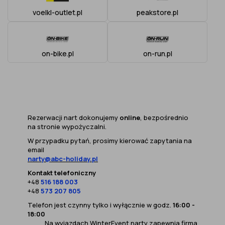
voelkl-outlet.pl
peakstore.pl
on-bike.pl
on-run.pl
Rezerwacji nart dokonujemy
online
, bezpośrednio
na stronie wypożyczalni.
W przypadku pytań, prosimy kierować zapytania na
email
narty@abc-holiday.pl
Kontakt telefoniczny
+48
516 188 003
+48
573 207 805
Telefon jest czynny tylko i wyłącznie w godz.
16:00 -
18:00
Na wyjazdach WinterEvent narty zapewnia firma