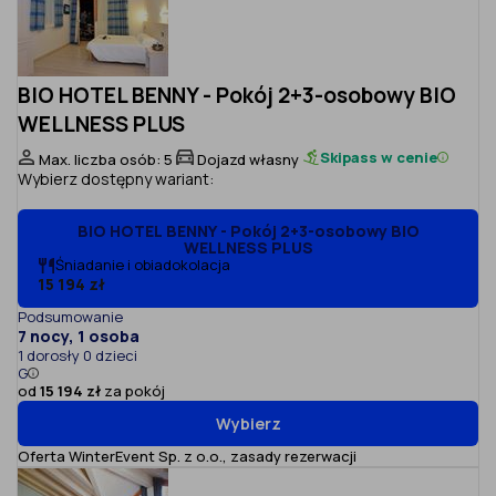
BIO HOTEL BENNY - Pokój 2+3-osobowy BIO
WELLNESS PLUS
Skipass w cenie
Max. liczba osób: 5
Dojazd własny
Wybierz dostępny wariant:
BIO HOTEL BENNY - Pokój 2+3-osobowy BIO
WELLNESS PLUS
Śniadanie i obiadokolacja
15 194 zł
Podsumowanie
7 nocy, 1 osoba
1 dorosły 0 dzieci
G
od
15 194 zł
za pokój
Wybierz
Oferta WinterEvent Sp. z o.o.,
zasady rezerwacji