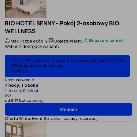
BIO HOTEL BENNY - Pokój 2-osobowy BIO
WELLNESS
Skipass w cenie
Max. liczba osób: 2
Dojazd własny
Wybierz dostępny wariant:
BIO HOTEL BENNY - Pokój 2-osobowy BIO WELLNESS
Śniadanie i obiadokolacja
6 176 zł
Podsumowanie
7 nocy, 1 osoba
1 dorosły 0 dzieci
G
od
6 176 zł
za pokój
Wybierz
Oferta WinterEvent Sp. z o.o.,
zasady rezerwacji