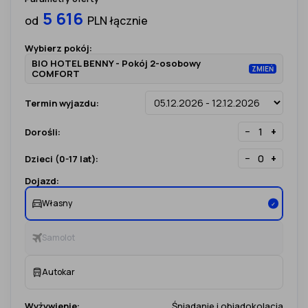
5 616
od
PLN łącznie
Wybierz pokój:
BIO HOTEL BENNY - Pokój 2-osobowy
ZMIEŃ
COMFORT
Termin wyjazdu:
−
+
Dorośli:
−
+
Dzieci (0-17 lat):
Dojazd:
Własny
✓
Samolot
Autokar
Wyżywienie:
Śniadanie i obiadokolacja