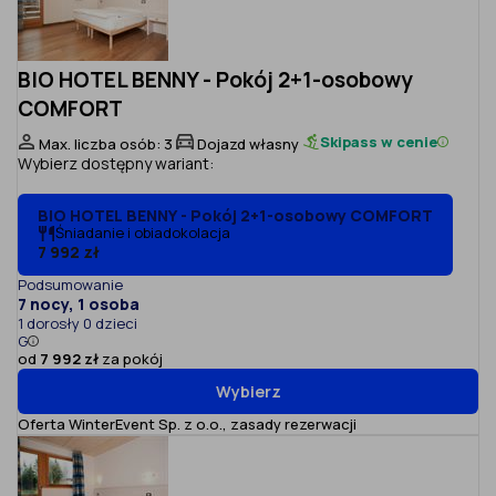
BIO HOTEL BENNY - Pokój 2+1-osobowy
COMFORT
Skipass w cenie
Max. liczba osób: 3
Dojazd własny
Wybierz dostępny wariant:
BIO HOTEL BENNY - Pokój 2+1-osobowy COMFORT
Śniadanie i obiadokolacja
7 992 zł
Podsumowanie
7 nocy, 1 osoba
1 dorosły 0 dzieci
G
od
7 992 zł
za pokój
Wybierz
Oferta WinterEvent Sp. z o.o.,
zasady rezerwacji