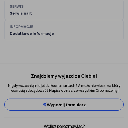
SERWIS
Serwis nart
INFORMACJE
Dodatkowe informacje
Znajdziemy wyjazd za Ciebie!
Nigdy wcześniej nie jeździłeś na nartach? A może nie wiesz, na który
resort się zdecydować? Napisz do nas, ze wszystkim Ci pomożemy!
Wypełnij formularz
Wolisz porozmawiać?