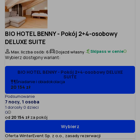
BIO HOTEL BENNY - Pokój 2+4-osobowy
DELUXE SUITE
Skipass w cenie
Max. liczba osób: 6
Dojazd własny
Wybierz dostępny wariant:
BIO HOTEL BENNY - Pokój 2+4-osobowy DELUXE
SUITE
Śniadanie i obiadokolacja
20 154 zł
Podsumowanie
7 nocy, 1 osoba
1 dorosły 0 dzieci
G
od
20 154 zł
za pokój
Wybierz
Oferta WinterEvent Sp. z o.o.,
zasady rezerwacji