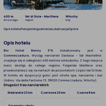
400 m
Val di Sole - Marilleva
Włochy
do wyciągu
region
kraj
Opis hotelu
Pokoje
Udogodnienia
Lokalizacja
Opinie
Opis hotelu
Bio Hotel Benny 3*S
zlokalizowany jest w
Commezzadura.
Wyciąg narciarski Daolasa - Val Mastellina
znajduje się w odległości 400 metrów od budynku. Z tego miejsca
masz dostęp do całego regionu Folgarida Marilleva oraz
przedostaniesz się na nartach do pozostałych części Val Di Sole.
W hotelu do dyspozycji gości jest strefa spa, narciarnia i bar
(Adres: Via della Fantoma 13, 38020 Commezzadura, Włochy).
Długości tras narciarskich
Niebieskie 23 km
Czerwone 29 km
Czarne 8 km
Parametry oferty