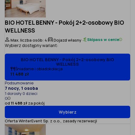
BIO HOTEL BENNY - Pokój 2+2-osobowy BIO
WELLNESS
Skipass w cenie
Max. liczba osób: 4
Dojazd własny
Wybierz dostępny wariant:
BIO HOTEL BENNY - Pokój 2+2-osobowy BIO
WELLNESS
Śniadanie i obiadokolacja
11 488 zł
Podsumowanie
7 nocy, 1 osoba
1 dorosły 0 dzieci
G
od
11 488 zł
za pokój
Wybierz
Oferta WinterEvent Sp. z o.o.,
zasady rezerwacji