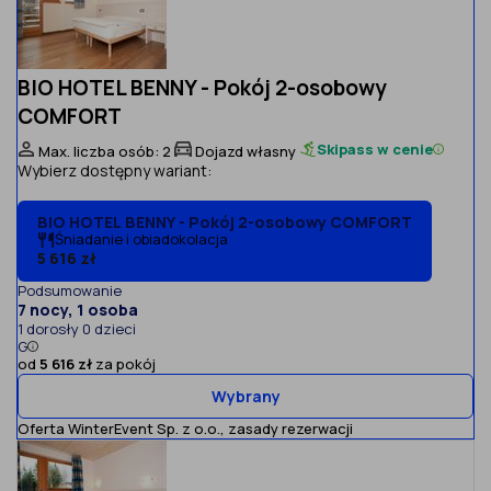
BIO HOTEL BENNY - Pokój 2-osobowy
COMFORT
Skipass w cenie
Max. liczba osób: 2
Dojazd własny
Wybierz dostępny wariant:
BIO HOTEL BENNY - Pokój 2-osobowy COMFORT
Śniadanie i obiadokolacja
5 616 zł
Podsumowanie
7 nocy, 1 osoba
1 dorosły 0 dzieci
G
od
5 616 zł
za pokój
Wybrany
Oferta WinterEvent Sp. z o.o.,
zasady rezerwacji