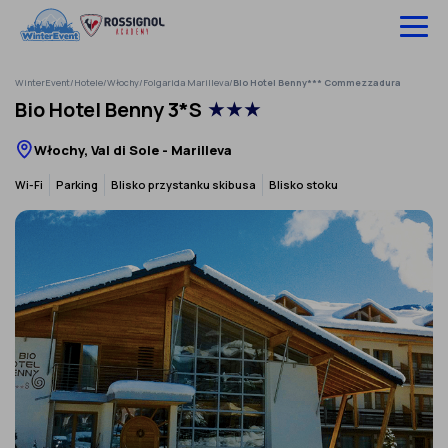
Pomiń
do
treści
WinterEvent
/
Hotele
/
Włochy
/
Folgarida Marilleva
/
Bio Hotel Benny*** Commezzadura
Wyjazdy na narty
Bio Hotel Benny 3*S
★★★
Hotele
Włochy, Val di Sole - Marilleva
Szkolenia
Wi-Fi
Parking
Blisko przystanku skibusa
Blisko stoku
Ubezpieczenie
O nas
Infolinia:
52 307 66 88
‹
›
Zaloguj się