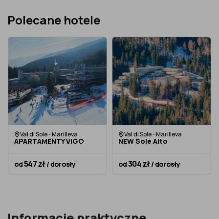
Polecane hotele
Val di Sole - Marilleva
Val di Sole - Marilleva
APARTAMENTY VIGO
NEW Sole Alto
547 zł
304 zł
od
/ dorosły
od
/ dorosły
Informacje praktyczne