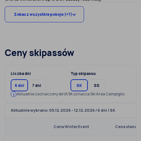
Zobacz wszystkie pokoje (+7)
Ceny skipassów
Liczba dni
Typ skipassu
6 dni
7 dni
SK
SS
Aktualnie zaznaczony skrót SK oznacza Ski Area Campiglio.
Aktualnie wybrano: 05.12.2026 - 12.12.2026 / 6 dni / SK
Cena WinterEvent
Cena standa