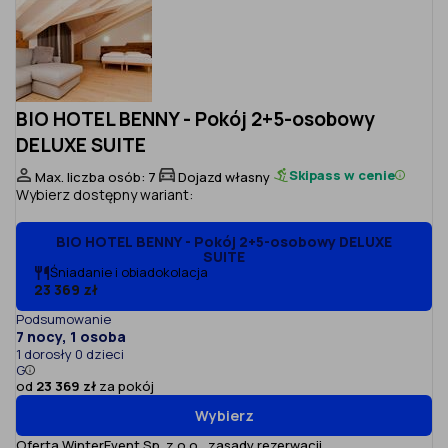
BIO HOTEL BENNY - Pokój 2+5-osobowy
DELUXE SUITE
Skipass w cenie
Max. liczba osób: 7
Dojazd własny
Wybierz dostępny wariant:
BIO HOTEL BENNY - Pokój 2+5-osobowy DELUXE
SUITE
Śniadanie i obiadokolacja
23 369 zł
Podsumowanie
7 nocy, 1 osoba
1 dorosły 0 dzieci
G
od
23 369 zł
za pokój
Wybierz
Oferta WinterEvent Sp. z o.o.,
zasady rezerwacji