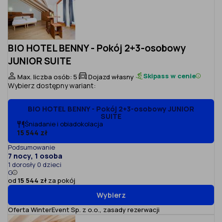
BIO HOTEL BENNY - Pokój 2+3-osobowy
JUNIOR SUITE
Skipass w cenie
Max. liczba osób: 5
Dojazd własny
Wybierz dostępny wariant:
BIO HOTEL BENNY - Pokój 2+3-osobowy JUNIOR
SUITE
Śniadanie i obiadokolacja
15 544 zł
Podsumowanie
7 nocy, 1 osoba
1 dorosły 0 dzieci
G
od
15 544 zł
za pokój
Wybierz
Oferta WinterEvent Sp. z o.o.,
zasady rezerwacji