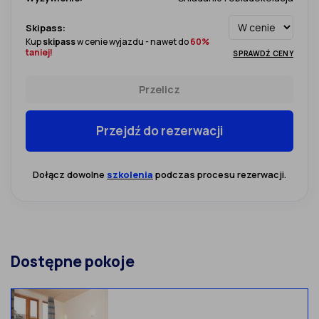
Skipass:
Kup
skipass
w cenie wyjazdu - nawet do
60%
taniej!
SPRAWDŹ CENY
Przelicz
Przejdź do rezerwacji
Dołącz dowolne
szkolenia
podczas procesu rezerwacji.
Dostępne pokoje