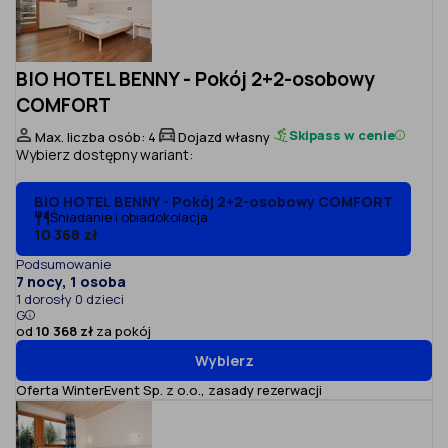
BIO HOTEL BENNY - Pokój 2+2-osobowy
COMFORT
Skipass w cenie
Max. liczba osób: 4
Dojazd własny
Wybierz dostępny wariant:
BIO HOTEL BENNY - Pokój 2+2-osobowy COMFORT
Śniadanie i obiadokolacja
10 368 zł
Podsumowanie
7 nocy, 1 osoba
1 dorosły 0 dzieci
G
od
10 368 zł
za pokój
Wybierz
Oferta WinterEvent Sp. z o.o.,
zasady rezerwacji