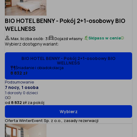
BIO HOTEL BENNY - Pokój 2+1-osobowy BIO
WELLNESS
Skipass w cenie
Max. liczba osób: 3
Dojazd własny
Wybierz dostępny wariant:
BIO HOTEL BENNY - Pokój 2+1-osobowy BIO
WELLNESS
Śniadanie i obiadokolacja
8 832 zł
Podsumowanie
7 nocy, 1 osoba
1 dorosły 0 dzieci
G
od
8 832 zł
za pokój
Wybierz
Oferta WinterEvent Sp. z o.o.,
zasady rezerwacji