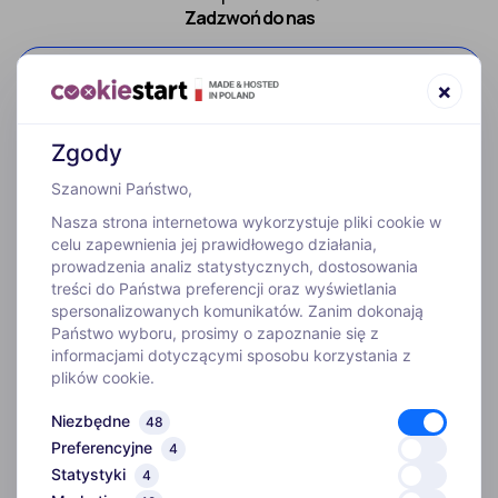
Zadzwoń do nas
52 307 66 88
×
Zgody
Szanowni Państwo,
Nasza strona internetowa wykorzystuje pliki cookie w
celu zapewnienia jej prawidłowego działania,
prowadzenia analiz statystycznych, dostosowania
treści do Państwa preferencji oraz wyświetlania
WYJAZDY
spersonalizowanych komunikatów. Zanim dokonają
Państwo wyboru, prosimy o zapoznanie się z
informacjami dotyczącymi sposobu korzystania z
INFORMACJE
plików cookie.
Niezbędne
48
O FIRMIE
Preferencyjne
4
Statystyki
4
Biuro