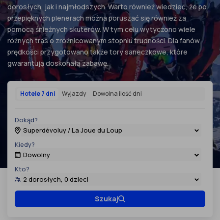
dorosłych, jak i najmłodszych. Warto również wiedzieć, że po
przepięknych plenerach można poruszać się również za
pomocą śnieżnych skuterów. W tym celu wytyczono wiele
różnych tras o zróżnicowanym stopniu trudności. Dla fanów
prędkości przygotowano także tory saneczkowe, które
gwarantują doskonałą zabawę.
Hotele 7 dni
Wyjazdy
Dowolna ilość dni
Dokąd?
Superdévoluy / La Joue du Loup
Kiedy?
Dowolny
Kto?
2 dorosłych, 0 dzieci
Szukaj