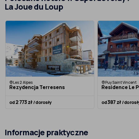
La Joue du Loup
Les 2 Alpes
Puy Saint Vincent
Rezydencja Terresens
Residence Le P
2 773 zł
387 zł
od
/ dorosły
od
/ dorosł
Informacje praktyczne