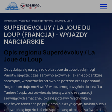
Pomiń
do
treści
WinterEvent
/
Wyjazdy
/
Francja
/
Superdévoluy / La Joue du Loup
Wyjazdy na narty
SUPERDEVOLUY / LA JOUE DU
LOUP (FRANCJA) - WYJAZDY
Hotele
NARCIARSKIE
Szkolenia
Opis regionu Superdévoluy / La
Ubezpieczenie
Joue du Loup
O nas
Decydując się na wyjazd do La Joue du Loup będą mogli
Państw spędzić czas zarówno aktywnie, jak i nieco bardziej
Infolinia:
52 307 66 88
spokojnie, w zależności od swoich potrzeb oraz upodobań.
Region ten daje możliwość wieczornego wyjścia do kina “La
Zaloguj się
Taniere”, bądź też odwiedzić jedną z wielu restauracji
serwujących smaczne, lokalne potrawy. Wędrówka w
śnieżnych rakietach po przyjemnie skrzypiącym, białym puchu
z pewnością będzie też niezapomnianą atrakcją zarówno dla