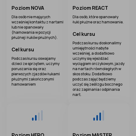
Poziom NOVA
Poziom REACT
Dla osób nie mających
Dla osób, które opanowały
wcześniej kontaktu z nartami
łuki płużne oraz hamowanie.
lub nie opanowały
(hamowania w pozycji
Cel kursu
płużnej i łuków płużnych).
Podczas kursu doskonalimy
umiejętności nabyte
Cel kursu
wcześniej, a dodatkowo
Podczas kursu oswajamy
uczymy się wjeżdżać
dzieci ze sprzętem, uczymy
wyciągiem orczykowym, jazdy
poruszania się oraz
na nartach równoległych w
pierwszych zjazdów łukami
skos stoku. Dodatkowo
płużnymi zakończonymi
podczas zajęć będziemy
hamowaniem
uczyć się ześlizgu bocznego
oraz zapinania i odpinania
nart.
Poziom HERO
Poziom MASTER