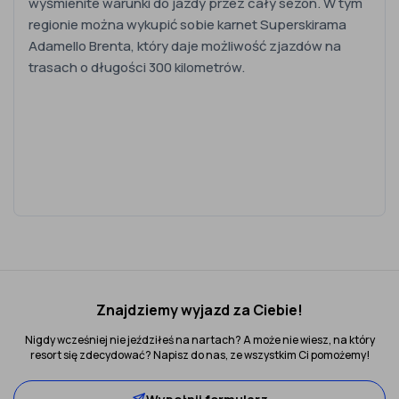
wyśmienite warunki do jazdy przez cały sezon. W tym
regionie można wykupić sobie karnet Superskirama
Adamello Brenta, który daje możliwość zjazdów na
trasach o długości 300 kilometrów.
Znajdziemy wyjazd za Ciebie!
Nigdy wcześniej nie jeździłeś na nartach? A może nie wiesz, na który
resort się zdecydować? Napisz do nas, ze wszystkim Ci pomożemy!