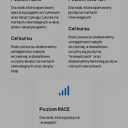
Dla osób, które opanowały
Dla osób, które opanowały
wjazd wyciągiem orczykowym
jazdę na nartach
oraz skręt z pługu ( jazda na
równoległych.
nartach równoległych w skos
stoku i skręt pługiem).
Cel kursu
Podczas kursu doskonalimy
Cel kursu
umiejętności nabyte
Podczas kursu doskonalimy
wcześniej, a dodatkowo
umiejętności nabyte
uczymy się jazdy na
wcześniej, a dodatkowo
“krawędziach” oraz
uczymy skrętu na nartach
doskonalimy technikę jazdy w
równoległych oraz skrętu
różnych warunkach.
stop.
Poziom RACE
Dla osób, które jeżdżą na
„krawędzi”.