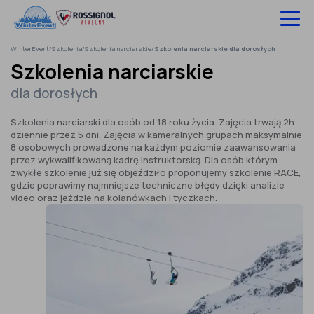
Pomiń
do
treści
WinterEvent
/
Szkolenia
/
Szkolenia narciarskie
/
Szkolenia narciarskie dla dorosłych
Wyjazdy na narty
Szkolenia narciarskie
dla dorosłych
Hotele
Szkolenia narciarski dla osób od 18 roku życia. Zajęcia trwają 2h
Szkolenia
dziennie przez 5 dni. Zajęcia w kameralnych grupach maksymalnie
8 osobowych prowadzone na każdym poziomie zaawansowania
Ubezpieczenie
przez wykwalifikowaną kadrę instruktorską. Dla osób którym
zwykłe szkolenie już się objeździło proponujemy szkolenie RACE,
gdzie poprawimy najmniejsze techniczne błędy dzięki analizie
O nas
video oraz jeździe na kolanówkach i tyczkach.
Infolinia:
52 307 66 88
Zaloguj się