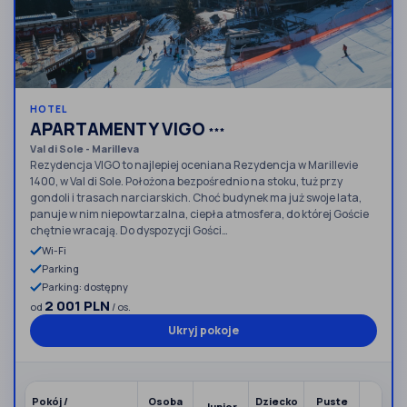
HOTEL
APARTAMENTY VIGO
***
Val di Sole - Marilleva
Rezydencja VIGO to najlepiej oceniana Rezydencja w Marillevie
1400, w Val di Sole. Położona bezpośrednio na stoku, tuż przy
gondoli i trasach narciarskich. Choć budynek ma już swoje lata,
panuje w nim niepowtarzalna, ciepła atmosfera, do której Goście
chętnie wracają. Do dyspozycji Gości…
Wi-Fi
Parking
Parking: dostępny
2 001 PLN
od
/ os.
Ukryj pokoje
Raz
Pokój /
Osoba
Dziecko
Puste
Junior