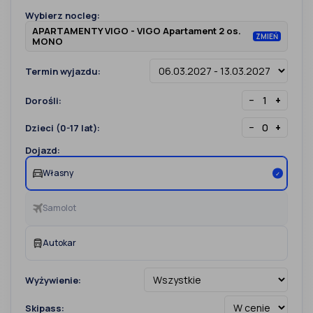
Wybierz nocleg:
APARTAMENTY VIGO - VIGO Apartament 2 os.
ZMIEŃ
MONO
Termin wyjazdu:
−
+
Dorośli:
−
+
Dzieci (0-17 lat):
Dojazd:
Własny
✓
Samolot
Autokar
Wyżywienie:
Skipass: