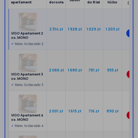
apartament
dorosła
do 8 lat
łóżko
(za po
3 517
2 314 zł
1 928 zł
1 029 zł
1 203 zł
VIGO Apartament 2
Wybr
os. MONO
Maks. liczba osób: 2
3 976
2 066 zł
1 680 zł
781 zł
955 zł
VIGO Apartament 3
Wybi
os. MONO
Maks. liczba osób: 3
4 671
2 001 zł
1 615 zł
716 zł
890 zł
VIGO Apartament 4
Wybi
os. MONO
Maks. liczba osób: 4