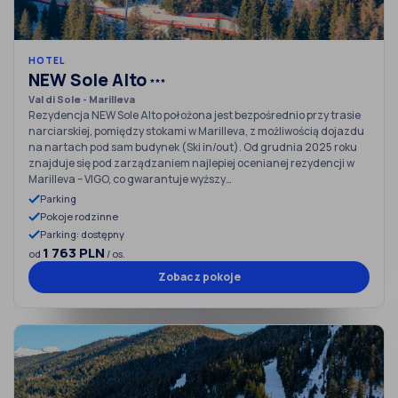
HOTEL
NEW Sole Alto
***
Val di Sole - Marilleva
Rezydencja NEW Sole Alto położona jest bezpośrednio przy trasie
narciarskiej, pomiędzy stokami w Marilleva, z możliwością dojazdu
na nartach pod sam budynek (Ski in/out). Od grudnia 2025 roku
znajduje się pod zarządzaniem najlepiej ocenianej rezydencji w
Marilleva – VIGO, co gwarantuje wyższy…
Parking
Pokoje rodzinne
Parking: dostępny
1 763 PLN
od
/ os.
Zobacz pokoje