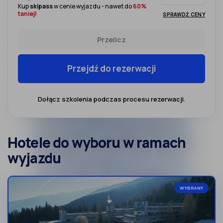
Kup
skipass
w cenie wyjazdu - nawet do
60%
taniej!
SPRAWDŹ CENY
Przelicz
Przejdź do rezerwacji
Dołącz szkolenia podczas procesu rezerwacji.
Hotele do wyboru w ramach
wyjazdu