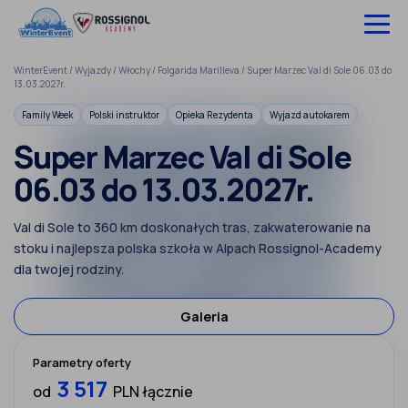
Pomiń
do
treści
WinterEvent
/
Wyjazdy
/
Włochy
/
Folgarida Marilleva
/
Super Marzec Val di Sole 06.03 do
Wyjazdy na narty
13.03.2027r.
Family Week
Polski instruktor
Opieka Rezydenta
Wyjazd autokarem
Hotele
Super Marzec Val di Sole
Szkolenia
06.03 do 13.03.2027r.
Ubezpieczenie
Val di Sole to 360 km doskonałych tras, zakwaterowanie na
O nas
stoku i najlepsza polska szkoła w Alpach Rossignol-Academy
dla twojej rodziny.
Infolinia:
52 307 66 88
Galeria
Zaloguj się
Parametry oferty
3 517
od
PLN łącznie