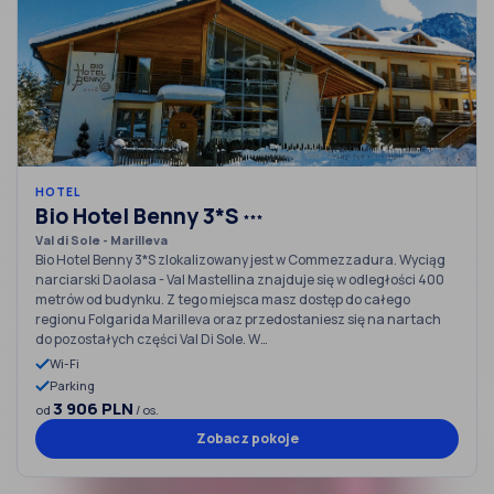
HOTEL
Bio Hotel Benny 3*S
***
Val di Sole - Marilleva
Bio Hotel Benny 3*S zlokalizowany jest w Commezzadura. Wyciąg
narciarski Daolasa - Val Mastellina znajduje się w odległości 400
metrów od budynku. Z tego miejsca masz dostęp do całego
regionu Folgarida Marilleva oraz przedostaniesz się na nartach
do pozostałych części Val Di Sole. W…
Wi-Fi
Parking
3 906 PLN
od
/ os.
Zobacz pokoje