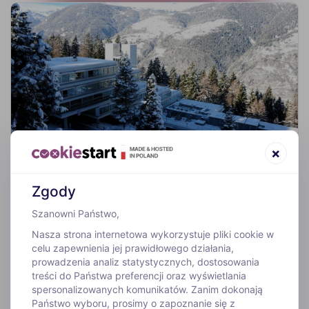
×
HOTEL
Hotel Solaria 4*
****
Val di Sole - Marilleva
Zgody
Hotel Solaria 4* położony jest tuż obok wyciągu narciarskiego na
wysokości Marilleva 1400. Oferuje on panoramiczny widok na
Szanowni Państwo,
Dolomity i dolinę Val di Sole. Na miejscu znajduje się kryty basen i
czynne w sezonie centrum odnowy biologicznej. W
Nasza strona internetowa wykorzystuje pliki cookie w
pomieszczeniach ogólnodostępnych można bezpłatnie…
celu zapewnienia jej prawidłowego działania,
Wi-Fi
prowadzenia analiz statystycznych, dostosowania
Parking
treści do Państwa preferencji oraz wyświetlania
Parking: dostępny
spersonalizowanych komunikatów. Zanim dokonają
3 929 PLN
od
/ os.
Państwo wyboru, prosimy o zapoznanie się z