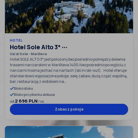
HOTEL
Hotel Sole Alto 3*
***
Val di Sole - Marilleva
Hotel SOLE ALTO 3* jest położony bezpośrednio pomiędzy dwiema
trasami narciarskimi w Marillieva 1400 i bezpośrednio po wyjściu z
narciarni można jechać na nartach (ski in/ski-out). Hotel oferuje
standardowo wyposażone pokoje, salę zabaw, dużą część wspólną,
bar, restaurację z widokiem na…
Blisko stoku
Blisko przystanku skibusa
2 696 PLN
od
/ os.
Zobacz pokoje