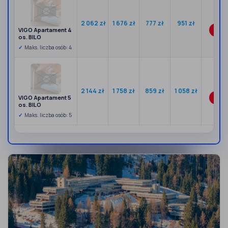
4 915
2 062 zł
1 676 zł
777 zł
951 zł
VIGO Apartament 4
Wybi
os. BILO
Maks. liczba osób: 4
6 376
2 144 zł
1 758 zł
859 zł
1 058 zł
VIGO Apartament 5
Wybi
os. BILO
Maks. liczba osób: 5