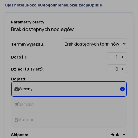
Opis hotelu
Pokoje
Udogodnienia
Lokalizacja
Opinie
Parametry oferty
Termin wyjazdu:
−
+
Dorośli:
−
+
Dzieci (0-17 lat):
Dojazd:
Własny
✓
Samolot
Autokar
Skipass: