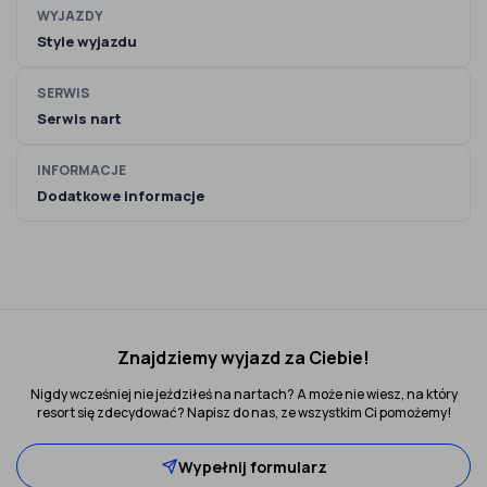
WYJAZDY
Style wyjazdu
SERWIS
Serwis nart
INFORMACJE
Dodatkowe informacje
Znajdziemy wyjazd za Ciebie!
Nigdy wcześniej nie jeździłeś na nartach? A może nie wiesz, na który
resort się zdecydować? Napisz do nas, ze wszystkim Ci pomożemy!
Wypełnij formularz