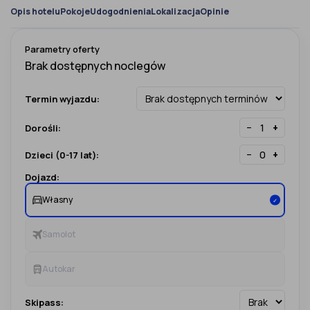
Opis hotelu
Pokoje
Udogodnienia
Lokalizacja
Opinie
Parametry oferty
Termin wyjazdu:
−
+
Dorośli:
−
+
Dzieci (0-17 lat):
Dojazd:
Własny
✓
Samolot
Autokar
Skipass: