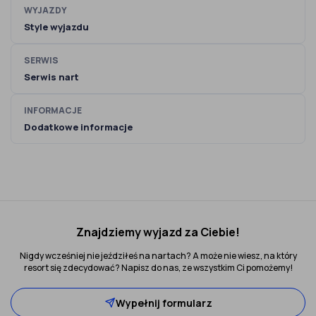
WYJAZDY
Style wyjazdu
SERWIS
Serwis nart
INFORMACJE
Dodatkowe informacje
Znajdziemy wyjazd za Ciebie!
Nigdy wcześniej nie jeździłeś na nartach? A może nie wiesz, na który
resort się zdecydować? Napisz do nas, ze wszystkim Ci pomożemy!
Wypełnij formularz