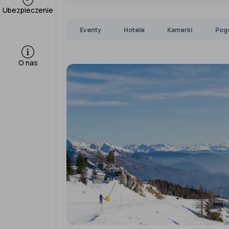
Ubezpieczenie
Eventy
Hotele
Kamerki
Pog
O nas
‹