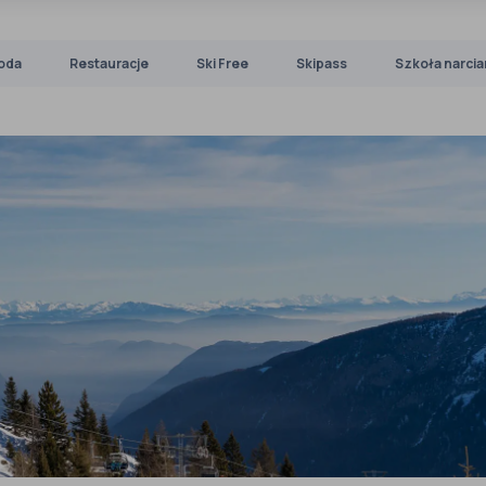
oda
Restauracje
Ski Free
Skipass
Szkoła narcia