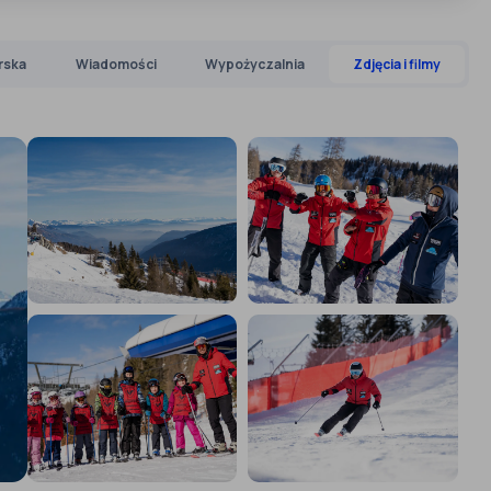
rska
Wiadomości
Wypożyczalnia
Zdjęcia i filmy
›