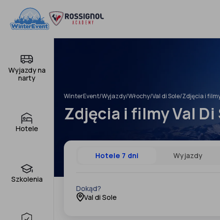
Pomiń
do
treści
Wyjazdy na
narty
WinterEvent
/
Wyjazdy
/
Włochy
/
Val di Sole
/
Zdjęcia i film
Zdjęcia i filmy Val Di
Hotele
Hotele 7 dni
Wyjazdy
Szkolenia
Dokąd?
Val di Sole