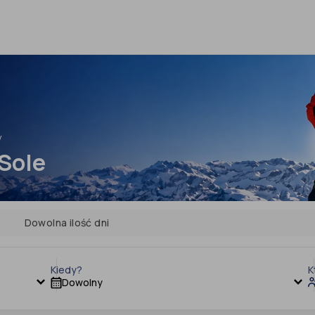
y
 Sole
Dowolna ilość dni
Kiedy?
K
Dowolny