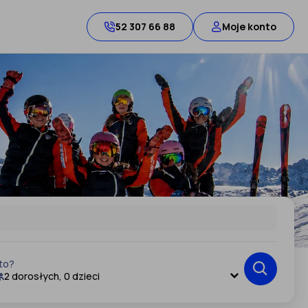
52 307 66 88
Moje konto
to?
2 dorosłych, 0 dzieci