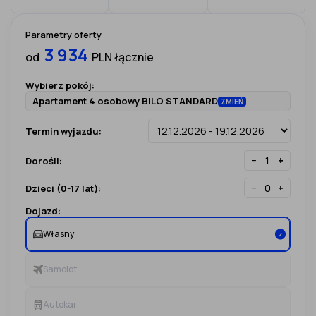
Parametry oferty
3 934
od
PLN łącznie
Wybierz pokój:
Apartament 4 osobowy BILO STANDARD
ZMIEŃ
Termin wyjazdu:
−
+
Dorośli:
−
+
Dzieci (0-17 lat):
Dojazd:
Własny
✓
Samolot
Autokar