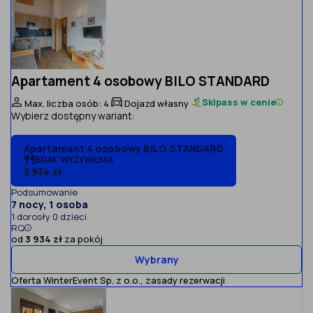
Apartament 4 osobowy BILO STANDARD
Skipass w cenie
Max. liczba osób: 4
Dojazd własny
Wybierz dostępny wariant:
Apartament 4 osobowy BILO STANDARD
BRAK WYŻYWIENIA
3 934 zł
Podsumowanie
7 nocy, 1 osoba
1 dorosły 0 dzieci
RQ
od
3 934 zł
za pokój
Wybrany
Oferta WinterEvent Sp. z o.o.,
zasady rezerwacji