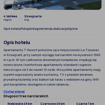
4 Vallées
Szwajcaria
region
kraj
Opis hotelu
Pokoje
Udogodnienia
Lokalizacja
Opinie
Opis hotelu
Apartamenty T-Resort położone są w miejscowości La Tzoumaz
w Szwajcarii, przy samym wyciągu narciarskim na wysokości 1500
m n.p.m. W tym całkowicie drewnianym kompleksie znajdują się
nowoczesne i komfortowe apartamenty standard i superior
mieszczące od 2 do nawet 10 osób. Wszystkie apartamenty mają
w pełni wyposażony aneks kuchenny, TV z płaskim ekranem,
prywatną łazienkę oraz balkon lub taras z widokiem na góry. WiFi
jest bezpłatne i dostępne w całym obiekcie...
Czytaj więcej
Długości tras narciarskich
Niebieskie 49 km
Czerwone 49 km
Czarne 7 km