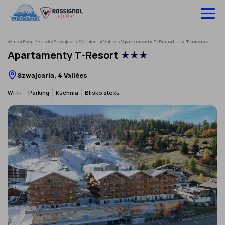
Pomiń
do
treści
WinterEvent
/
Hotele
/
Szwajcaria
/
Verbier - 4 Vallees
/
Apartamenty T-Resort – La Tzoumaz
Wyjazdy na narty
Apartamenty T-Resort
★★★
Hotele
Szwajcaria, 4 Vallées
Szkolenia
Wi-Fi
Parking
Kuchnia
Blisko stoku
Ubezpieczenie
O nas
Infolinia:
52 307 66 88
‹
›
Zaloguj się