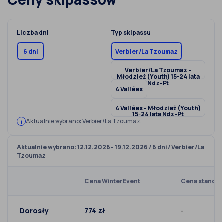
Liczba dni
Typ skipassu
6 dni
Verbier/La Tzoumaz
Verbier/La Tzoumaz -
Młodzież (Youth) 15-24 lata
Ndz-Pt
4 Vallées
4 Vallées - Młodzież (Youth)
15-24 lata Ndz-Pt
Aktualnie wybrano: Verbier/La Tzoumaz.
Aktualnie wybrano: 12.12.2026 - 19.12.2026 / 6 dni / Verbier/La
Tzoumaz
Cena WinterEvent
Cena standa
Dorosły
774 zł
-