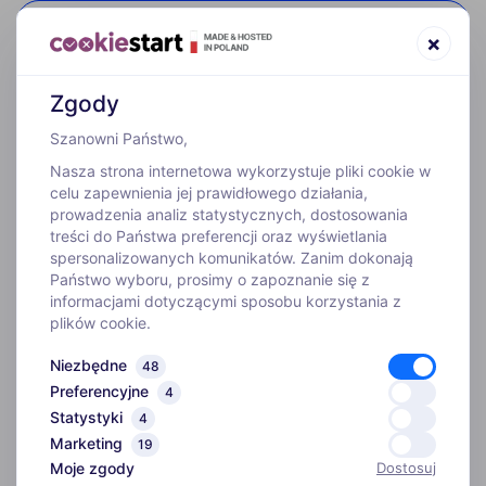
52 307 66 88
×
Zgody
Szanowni Państwo,
Nasza strona internetowa wykorzystuje pliki cookie w
celu zapewnienia jej prawidłowego działania,
prowadzenia analiz statystycznych, dostosowania
treści do Państwa preferencji oraz wyświetlania
WYJAZDY
spersonalizowanych komunikatów. Zanim dokonają
Państwo wyboru, prosimy o zapoznanie się z
informacjami dotyczącymi sposobu korzystania z
INFORMACJE
plików cookie.
Niezbędne
48
O FIRMIE
Preferencyjne
4
Statystyki
4
Biuro
Marketing
ADRES
19
Kim jesteśmy
Moje zgody
Dostosuj