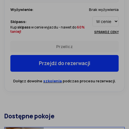
Wyżywienie:
Brak wyżywienia
Skipass:
Kup
skipass
w cenie wyjazdu - nawet do
60%
taniej!
SPRAWDŹ CENY
Przelicz
Przejdź do rezerwacji
Dołącz dowolne
szkolenia
podczas procesu rezerwacji.
Dostępne pokoje