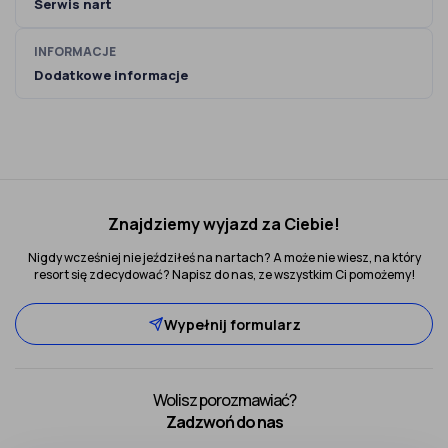
Serwis nart
INFORMACJE
Dodatkowe informacje
Znajdziemy wyjazd za Ciebie!
Nigdy wcześniej nie jeździłeś na nartach? A może nie wiesz, na który
resort się zdecydować? Napisz do nas, ze wszystkim Ci pomożemy!
Wypełnij formularz
Wolisz porozmawiać?
Zadzwoń do nas