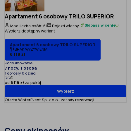
Apartament 6 osobowy TRILO SUPERIOR
Skipass w cenie
Max. liczba osób: 6
Dojazd własny
Wybierz dostępny wariant:
Apartament 6 osobowy TRILO SUPERIOR
BRAK WYŻYWIENIA
6 119 zł
Podsumowanie
7 nocy, 1 osoba
1 dorosły 0 dzieci
RQ
od
6 119 zł
za pokój
Wybierz
Oferta WinterEvent Sp. z o.o.,
zasady rezerwacji
Ceny skipassów