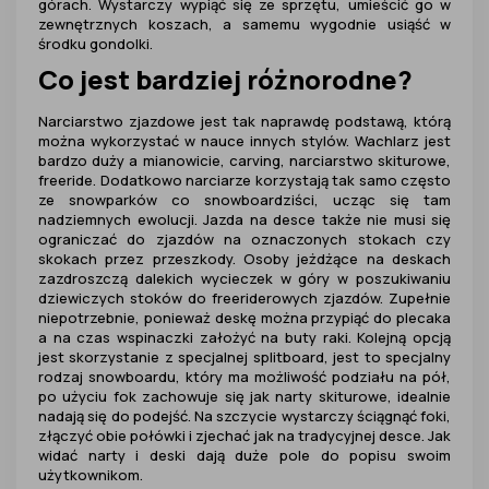
górach. Wystarczy wypiąć się ze sprzętu, umieścić go w
zewnętrznych koszach, a samemu wygodnie usiąść w
środku gondolki.
Co jest bardziej różnorodne?
Narciarstwo zjazdowe jest tak naprawdę podstawą, którą
można wykorzystać w nauce innych stylów. Wachlarz jest
bardzo duży a mianowicie, carving, narciarstwo skiturowe,
freeride. Dodatkowo narciarze korzystają tak samo często
ze snowparków co snowboardziści, ucząc się tam
nadziemnych ewolucji. Jazda na desce także nie musi się
ograniczać do zjazdów na oznaczonych stokach czy
skokach przez przeszkody. Osoby jeżdżące na deskach
zazdroszczą dalekich wycieczek w góry w poszukiwaniu
dziewiczych stoków do freeriderowych zjazdów. Zupełnie
niepotrzebnie, ponieważ deskę można przypiąć do plecaka
a na czas wspinaczki założyć na buty raki. Kolejną opcją
jest skorzystanie z specjalnej splitboard, jest to specjalny
rodzaj snowboardu, który ma możliwość podziału na pół,
po użyciu fok zachowuje się jak narty skiturowe, idealnie
nadają się do podejść. Na szczycie wystarczy ściągnąć foki,
złączyć obie połówki i zjechać jak na tradycyjnej desce. Jak
widać narty i deski dają duże pole do popisu swoim
użytkownikom.