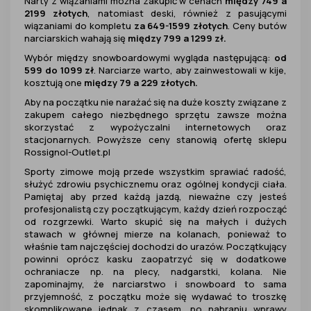
Narty z wiązaniami można zakupić w cenach
między 749 a
2199 złotych
, natomiast deski, również z pasującymi
wiązaniami do kompletu
za 649-1599 złotych
. Ceny butów
narciarskich wahają się
między 799 a 1299 zł.
Wybór między snowboardowymi wygląda następującą:
od
599 do 1099 zł
. Narciarze warto, aby zainwestowali w kije,
kosztują one
między 79 a 229 złotych.
Aby na początku nie narażać się na duże koszty związane z
zakupem całego niezbędnego sprzętu zawsze można
skorzystać z wypożyczalni internetowych oraz
stacjonarnych. Powyższe ceny stanowią ofertę sklepu
Rossignol-Outlet.pl
Sporty zimowe moją przede wszystkim sprawiać radość,
służyć zdrowiu psychicznemu oraz ogólnej kondycji ciała.
Pamiętaj aby przed każdą jazdą, nieważne czy jesteś
profesjonalistą czy początkującym, każdy dzień rozpocząć
od rozgrzewki. Warto skupić się na małych i dużych
stawach w głównej mierze na kolanach, ponieważ to
właśnie tam najczęściej dochodzi do urazów. Początkujący
powinni oprócz kasku zaopatrzyć się w dodatkowe
ochraniacze np. na plecy, nadgarstki, kolana. Nie
zapominajmy, że narciarstwo i snowboard to sama
przyjemność, z początku może się wydawać to troszkę
skomplikowane jednak z czasem, po nabraniu wprawy