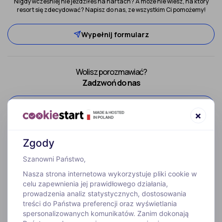
Nigdy wcześniej nie jeździłeś na nartach? A może nie wiesz, na który
resort się zdecydować? Napisz do nas, ze wszystkim Ci pomożemy!
Wypełnij formularz
Wolisz porozmawiać?
Zadzwoń do nas
52 307 66 88
×
Zgody
Szanowni Państwo,
Nasza strona internetowa wykorzystuje pliki cookie w
celu zapewnienia jej prawidłowego działania,
prowadzenia analiz statystycznych, dostosowania
treści do Państwa preferencji oraz wyświetlania
WYJAZDY
spersonalizowanych komunikatów. Zanim dokonają