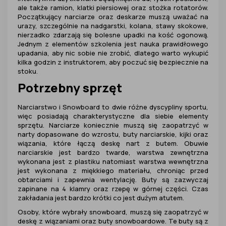
ale także ramion, klatki piersiowej oraz stożka rotatorów.
Początkujący narciarze oraz deskarze muszą uważać na
urazy, szczególnie na nadgarstki, kolana, stawy skokowe,
nierzadko zdarzają się bolesne upadki na kość ogonową.
Jednym z elementów szkolenia jest nauka prawidłowego
upadania, aby nic sobie nie zrobić, dlatego warto wykupić
kilka godzin z instruktorem, aby poczuć się bezpiecznie na
stoku.
Potrzebny sprzęt
Narciarstwo i Snowboard to dwie różne dyscypliny sportu,
więc posiadają charakterystyczne dla siebie elementy
sprzętu. Narciarze koniecznie muszą się zaopatrzyć w
narty dopasowane do wzrostu, buty narciarskie, kijki oraz
wiązania, które łączą deskę nart z butem. Obuwie
narciarskie jest bardzo twarde, warstwa zewnętrzna
wykonana jest z plastiku natomiast warstwa wewnętrzna
jest wykonana z miękkiego materiału, chroniąc przed
obtarciami i zapewnia wentylację. Buty są zazwyczaj
zapinane na 4 klamry oraz rzepę w górnej części. Czas
zakładania jest bardzo krótki co jest dużym atutem.
Osoby, które wybrały snowboard, muszą się zaopatrzyć w
deskę z wiązaniami oraz buty snowboardowe. Te buty są z