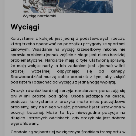
Wyciąg narciarski
Wyciągi
Korzystanie z kolejek jest jedną z podstawowych rzeczy,
którą trzeba opanować na początku przygody ze sportami
zimowymi. Wsiadanie na wyciąg krzesełkowy nikomu nie
sprawia problemu jednak zejście z niego jest nieco bardziej
problematyczne. Narciarze mają o tyle ułatwioną sprawę,
że mają wpięte narty, a ich zadaniem jest zjechać w linii
prostej wcześniej odpychając się od kanapy.
Snowboardziści muszą sobie poradzić z tym, aby zsiąść
pod kątem i odjechać od wyciągu z jedną nogą wypiętą.
Orczyk również bardziej sprzyja narciarzom, poruszają się
oni w linii prostej pod górę. Osoba jeżdżąca na desce,
podczas korzystania z orczyka może mieć początkowe
problemy, aby na niego wsiąść, ponieważ jest ustawiona w
pozycji bocznej. Może to być niewygodna pozycja na
długich i stromych odcinkach, gdy orczyk nie jest dobrze
wyprofilowany.
Gondole są najbardziej wdzięcznym środkiem transportu w