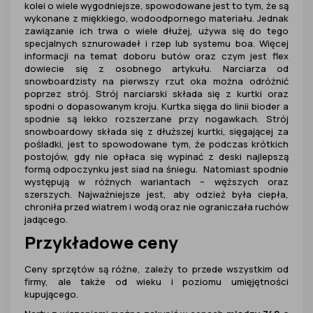
kolei o wiele wygodniejsze, spowodowane jest to tym, że są
wykonane z miękkiego, wodoodpornego materiału. Jednak
zawiązanie ich trwa o wiele dłużej, używa się do tego
specjalnych sznurowadeł i rzep lub systemu boa. Więcej
informacji na temat doboru butów oraz czym jest flex
dowiecie się z osobnego artykułu. Narciarza od
snowboardzisty na pierwszy rzut oka można odróżnić
poprzez strój. Strój narciarski składa się z kurtki oraz
spodni o dopasowanym kroju. Kurtka sięga do linii bioder a
spodnie są lekko rozszerzane przy nogawkach. Strój
snowboardowy składa się z dłuższej kurtki, sięgającej za
pośladki, jest to spowodowane tym, że podczas krótkich
postojów, gdy nie opłaca się wypinać z deski najlepszą
formą odpoczynku jest siad na śniegu. Natomiast spodnie
występują w różnych wariantach – węższych oraz
szerszych. Najważniejsze jest, aby odzież była ciepła,
chroniła przed wiatrem i wodą oraz nie ograniczała ruchów
jadącego.
Przykładowe ceny
Ceny sprzętów są różne, zależy to przede wszystkim od
firmy, ale także od wieku i poziomu umięjętności
kupującego.