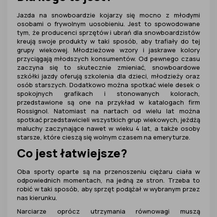
Jazda na snowboardzie kojarzy się mocno z młodymi
osobami o frywolnym uosobieniu. Jest to spowodowane
tym, że producenci sprzętów i ubrań dla snowboardzistów
kreują swoje produkty w taki sposób, aby trafiały do tej
grupy wiekowej. Młodzieżowe wzory i jaskrawe kolory
przyciągają młodszych konsumentów. Od pewnego czasu
zaczyna się to skutecznie zmieniać, snowboardowe
szkółki jazdy oferują szkolenia dla dzieci, młodzieży oraz
osób starszych. Dodatkowo można spotkać wiele desek o
spokojnych grafikach i stonowanych kolorach,
przedstawione są one na przykład w katalogach firm
Rossignol. Natomiast na nartach od wielu lat można
spotkać przedstawicieli wszystkich grup wiekowych, jeżdżą
maluchy zaczynające nawet w wieku 4 lat, a także osoby
starsze, które cieszą się wolnym czasem na emeryturze.
Co jest łatwiejsze?
Oba sporty oparte są na przenoszeniu ciężaru ciała w
odpowiednich momentach, na jedną ze stron. Trzeba to
robić w taki sposób, aby sprzęt podążał w wybranym przez
nas kierunku.
Narciarze oprócz utrzymania równowagi muszą