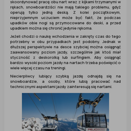
skoordynować pracę obu nart wraz z kijkami trzymanymi w
rękach, snowboardziści nie mają takiego problemu, gdyż
operują tylko jedną deską. Z kolei początkowym,
nieprzyjemnym uczuciem może być fakt, że podczas
upadków obie nogi są przymocowane do deski, a przed
upadkiem można się chronić jedynie rękoma.
Jeżeli chodzi o naukę wchodzenia w zakręty czas do tego
potrzebny w obu przypadkach jest podobny. Jednak w
dłuższej perspektywie na desce szybciej można osiągnąć
zaawansowany poziom jazdy, szczególnie jak ktoś miał
styczność z deskorolką lub surfingiem. Aby osiągnąć
bardzo wysoki poziom jazdy na nartach trzeba poświęcić o
wiele więcej czasu na treningi.
Niecierpliwcy lubiący szybką jazdę odnajdą się na
snowboardzie, a osoby, które lubią pracować nad
technicznymi aspektami jazdy zainteresują się nartami.