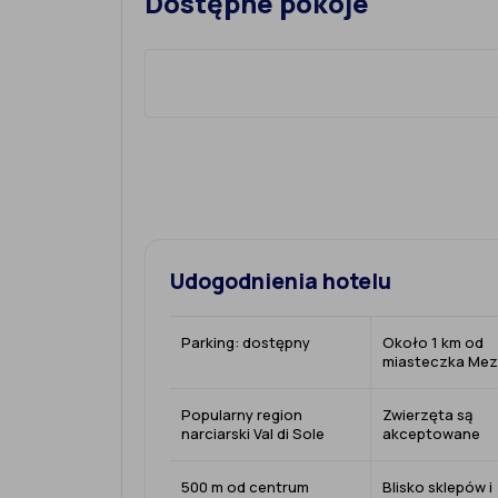
Dostępne pokoje
Udogodnienia hotelu
Parking:
dostępny
Około 1 km od
miasteczka Me
Popularny region
Zwierzęta są
narciarski Val di Sole
akceptowane
500 m od centrum
Blisko sklepów i