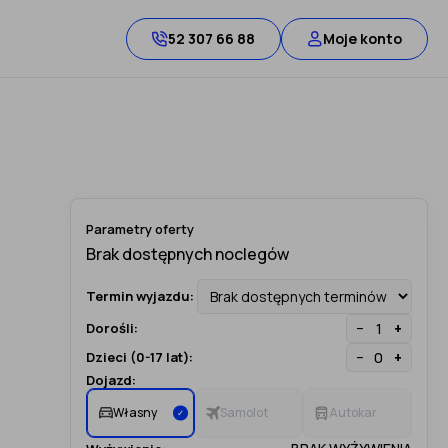
52 307 66 88
Moje konto
Parametry oferty
Termin wyjazdu:
−
+
Dorośli:
−
+
Dzieci (0-17 lat):
Dojazd:
Własny
Samolot
Autokar
✓