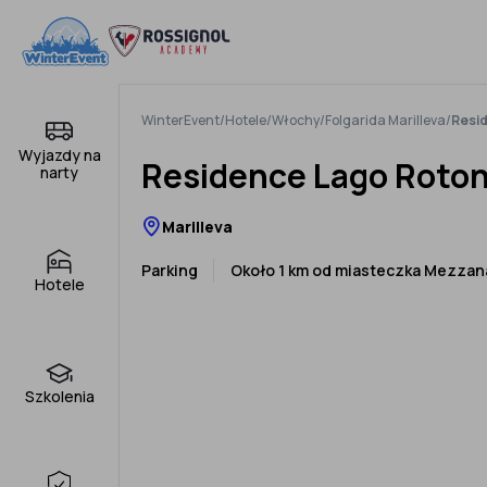
Pomiń
do
treści
WinterEvent
/
Hotele
/
Włochy
/
Folgarida Marilleva
/
Resid
Wyjazdy na
Residence Lago Roto
narty
Marilleva
Parking
Około 1 km od miasteczka Mezzan
Hotele
Szkolenia