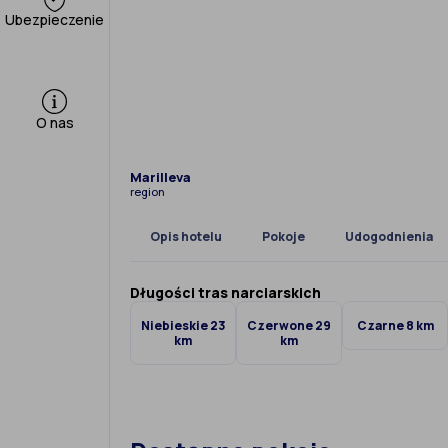
Ubezpieczenie
O nas
Marilleva
region
Opis hotelu
Pokoje
Udogodnienia
Długości tras narciarskich
Niebieskie 23
Czerwone 29
Czarne 8 km
km
km