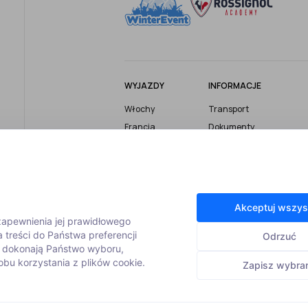
WYJAZDY
INFORMACJE
Włochy
Transport
Francja
Dokumenty
Austria
Ubezpieczenie
Szwajcaria
Bezpieczeństwo
Wyjazdy firmowe
Turystyczny Fundusz
Gwarancyjny
Wyjazdy grupowe
Akceptuj wszys
Informacje i porady
Wyjazdy z
 zapewnienia jej prawidłowego
instruktorem
Zasady rezerwacji
 treści do Państwa preferencji
Odrzuć
m dokonają Państwo wyboru,
bu korzystania z plików cookie.
Zapisz wybra
© 2026 Winterevent |
Polityka prywatności