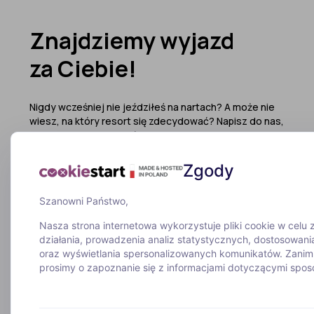
Znajdziemy wyjazd
za Ciebie!
Nigdy wcześniej nie jeździłeś na nartach? A może nie
wiesz, na który resort się zdecydować? Napisz do nas,
ze wszystkim Ci pomożemy!
Zgody
Wypełnij formularz
Wolisz porozmawiać?
Szanowni Państwo,
Zadzwoń do nas
Nasza strona internetowa wykorzystuje pliki cookie w celu
działania, prowadzenia analiz statystycznych, dostosowania
52 307 66 88
oraz wyświetlania spersonalizowanych komunikatów. Zani
prosimy o zapoznanie się z informacjami dotyczącymi sposo