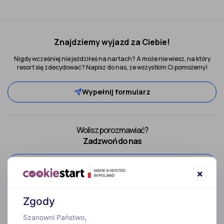
Znajdziemy wyjazd za Ciebie!
Nigdy wcześniej nie jeździłeś na nartach? A może nie wiesz, na który
resort się zdecydować? Napisz do nas, ze wszystkim Ci pomożemy!
Wypełnij formularz
Wolisz porozmawiać?
Zadzwoń do nas
52 307 66 88
×
Zgody
Szanowni Państwo,