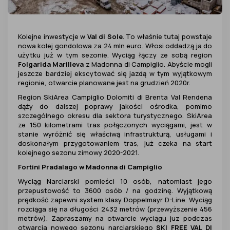
Kolejne inwestycje w
Val di Sole
. To właśnie tutaj powstaje
nowa kolej gondolowa za 24 mln euro. Włosi oddadzą ja do
użytku już w tym sezonie. Wyciąg łączy ze sobą region
Folgarida Marilleva
z Madonna di Campiglio. Abyście mogli
jeszcze bardziej ekscytować się jazdą w tym wyjątkowym
regionie, otwarcie planowane jest na grudzień 2020r.
Region SkiArea Campiglio Dolomiti di Brenta Val Rendena
dąży do dalszej poprawy jakości ośrodka, pomimo
szczególnego okresu dla sektora turystycznego. SkiArea
ze 150 kilometrami tras połączonych wyciągami, jest w
stanie wyróżnić się właściwą infrastrukturą, usługami i
doskonałym przygotowaniem tras, już czeka na start
kolejnego sezonu zimowy 2020-2021.
Fortini Pradalago w Madonna di Campiglio
Wyciąg Narciarski pomieści 10 osób, natomiast jego
przepustowość to 3600 osób / na godzinę. Wyjątkową
prędkość zapewni system klasy Doppelmayr D-Line. Wyciąg
rozciąga się na długości 2432 metrów (przewyższenie 456
metrów). Zapraszamy na otwarcie wyciągu juz podczas
otwarcia nowego sezonu narciarskiego
SKI FREE VAL DI