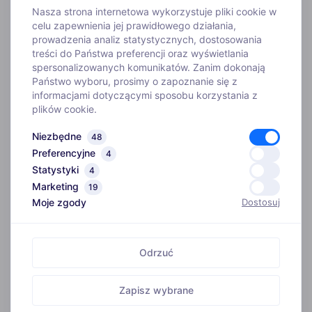
Nasza strona internetowa wykorzystuje pliki cookie w
celu zapewnienia jej prawidłowego działania,
prowadzenia analiz statystycznych, dostosowania
treści do Państwa preferencji oraz wyświetlania
WYJAZDY
spersonalizowanych komunikatów. Zanim dokonają
Państwo wyboru, prosimy o zapoznanie się z
informacjami dotyczącymi sposobu korzystania z
INFORMACJE
plików cookie.
Niezbędne
48
O FIRMIE
Preferencyjne
4
Statystyki
4
Biuro
Marketing
ADRES
19
Kim jesteśmy
Moje zgody
Dostosuj
ul. Szosa Gdańska 4,
Szkoła narciarska
86-031 Myślęcinek
Instruktorzy
Odrzuć
GODZINY OTWARCIA
Wypożyczenie nart
Pon. – Pt.: 10:00 – 18:00
Zapisz wybrane
Nasze sklepy
Sobota: 10:00 – 16:00