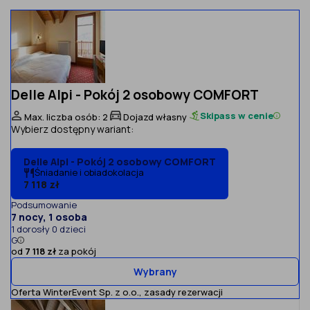
Delle Alpi - Pokój 2 osobowy COMFORT
Skipass w cenie
Max. liczba osób: 2
Dojazd własny
Wybierz dostępny wariant:
Delle Alpi - Pokój 2 osobowy COMFORT
Śniadanie i obiadokolacja
7 118 zł
Podsumowanie
7 nocy, 1 osoba
1 dorosły 0 dzieci
G
od
7 118 zł
za pokój
Wybrany
Oferta WinterEvent Sp. z o.o.,
zasady rezerwacji