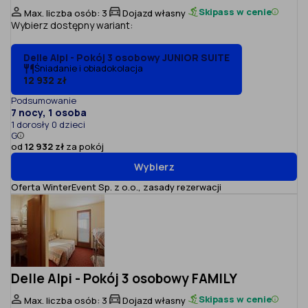
Skipass w cenie
Max. liczba osób: 3
Dojazd własny
Wybierz dostępny wariant:
Delle Alpi - Pokój 3 osobowy JUNIOR SUITE
Śniadanie i obiadokolacja
12 932 zł
Podsumowanie
7 nocy, 1 osoba
1 dorosły 0 dzieci
G
od
12 932 zł
za pokój
Wybierz
Oferta WinterEvent Sp. z o.o.,
zasady rezerwacji
Delle Alpi - Pokój 3 osobowy FAMILY
Skipass w cenie
Max. liczba osób: 3
Dojazd własny