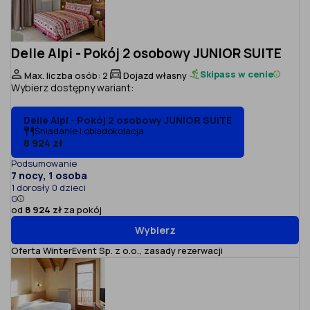
Delle Alpi - Pokój 2 osobowy JUNIOR SUITE
Skipass w cenie
Max. liczba osób: 2
Dojazd własny
Wybierz dostępny wariant:
Delle Alpi - Pokój 2 osobowy JUNIOR SUITE
Śniadanie i obiadokolacja
8 924 zł
Podsumowanie
7 nocy, 1 osoba
1 dorosły 0 dzieci
G
od
8 924 zł
za pokój
Wybierz
Oferta WinterEvent Sp. z o.o.,
zasady rezerwacji