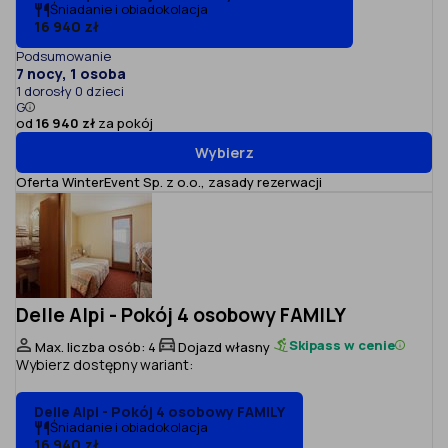
Śniadanie i obiadokolacja
16 940 zł
Podsumowanie
7 nocy, 1 osoba
1 dorosły 0 dzieci
G
od
16 940 zł
za pokój
Wybierz
Oferta WinterEvent Sp. z o.o.,
zasady rezerwacji
Delle Alpi - Pokój 4 osobowy FAMILY
Skipass w cenie
Max. liczba osób: 4
Dojazd własny
Wybierz dostępny wariant:
Delle Alpi - Pokój 4 osobowy FAMILY
Śniadanie i obiadokolacja
16 940 zł