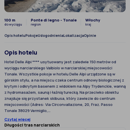
100 m
Ponte di legno - Tonale
Włochy
do wyciągu
region
kraj
Opis hotelu
Pokoje
Udogodnienia
Lokalizacja
Opinie
Opis hotelu
Hotel Delle Alpi **** usytuowany jest zaledwie 150 metrów od
wyciągu narciarskiego Valbiolo w narciarskiej miejscowości
Tonale. Wszystkie pokoje w hotelu Delle Alpi urządzone są w
górskim stylu, a na miejscu czeka centrum odnowy biologicznej z
krytym i odkrytym basenem z widokiem na Alpy Trydenckie, wanną
z hydromasażem, sauną i łaźnią turecką. Na przeciwko obiektu
znajduje się przystanek skibusa, który zawiezie do centrum
miejscowości (Adres: Via Circonvallazione, 20, Fraz. Passo
Tonale 38029 Vermiglio,...
Czytaj więcej
Długości tras narciarskich