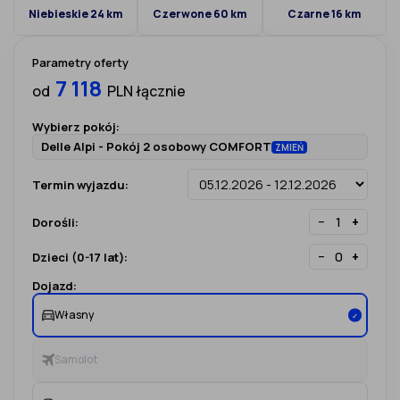
Niebieskie 24 km
Czerwone 60 km
Czarne 16 km
Parametry oferty
7 118
od
PLN łącznie
Wybierz pokój:
Delle Alpi - Pokój 2 osobowy COMFORT
ZMIEŃ
Termin wyjazdu:
−
+
Dorośli:
−
+
Dzieci (0-17 lat):
Dojazd:
Własny
✓
Samolot