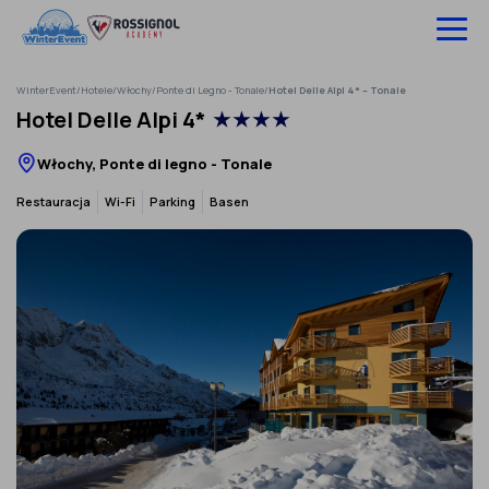
Pomiń
do
treści
WinterEvent
/
Hotele
/
Włochy
/
Ponte di Legno - Tonale
/
Hotel Delle Alpi 4* – Tonale
Wyjazdy na narty
Hotel Delle Alpi 4*
★★★★
Hotele
Włochy, Ponte di legno - Tonale
Szkolenia
Restauracja
Wi-Fi
Parking
Basen
Ubezpieczenie
O nas
Infolinia:
52 307 66 88
‹
›
Zaloguj się