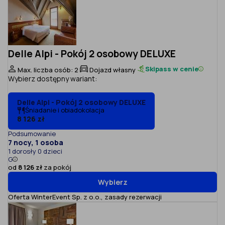
Delle Alpi - Pokój 2 osobowy DELUXE
Skipass w cenie
Max. liczba osób: 2
Dojazd własny
Wybierz dostępny wariant:
Delle Alpi - Pokój 2 osobowy DELUXE
Śniadanie i obiadokolacja
8 126 zł
Podsumowanie
7 nocy, 1 osoba
1 dorosły 0 dzieci
G
od
8 126 zł
za pokój
Wybierz
Oferta WinterEvent Sp. z o.o.,
zasady rezerwacji