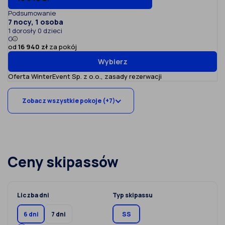
Podsumowanie
7 nocy, 1 osoba
1 dorosły 0 dzieci
G
od
16 940 zł
za pokój
Wybierz
Oferta WinterEvent Sp. z o.o.,
zasady rezerwacji
Zobacz wszystkie pokoje (+7)
Ceny skipassów
Liczba dni
Typ skipassu
6 dni
7 dni
SS