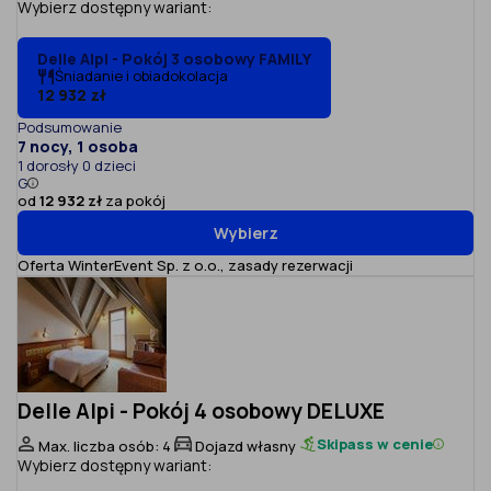
Wybierz dostępny wariant:
Delle Alpi - Pokój 3 osobowy FAMILY
Śniadanie i obiadokolacja
12 932 zł
Podsumowanie
7 nocy, 1 osoba
1 dorosły 0 dzieci
G
od
12 932 zł
za pokój
Wybierz
Oferta WinterEvent Sp. z o.o.,
zasady rezerwacji
Delle Alpi - Pokój 4 osobowy DELUXE
Skipass w cenie
Max. liczba osób: 4
Dojazd własny
Wybierz dostępny wariant: