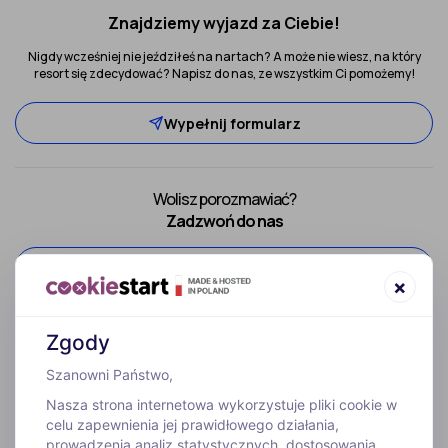
Znajdziemy wyjazd za Ciebie!
Nigdy wcześniej nie jeździłeś na nartach? A może nie wiesz, na który
resort się zdecydować? Napisz do nas, ze wszystkim Ci pomożemy!
Wypełnij formularz
Wolisz porozmawiać?
Zadzwoń do nas
52 307 66 88
×
Zgody
Szanowni Państwo,
Nasza strona internetowa wykorzystuje pliki cookie w
celu zapewnienia jej prawidłowego działania,
prowadzenia analiz statystycznych, dostosowania