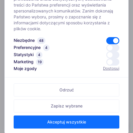
treści do Państwa preferencji oraz wyświetlania
WYJAZDY
spersonalizowanych komunikatów. Zanim dokonają
Państwo wyboru, prosimy o zapoznanie się z
informacjami dotyczącymi sposobu korzystania z
INFORMACJE
plików cookie.
Niezbędne
48
O FIRMIE
Preferencyjne
4
Statystyki
4
Biuro
Marketing
ADRES
19
Kim jesteśmy
Moje zgody
Dostosuj
ul. Szosa Gdańska 4,
Szkoła narciarska
86-031 Myślęcinek
Instruktorzy
Odrzuć
GODZINY OTWARCIA
Wypożyczenie nart
Pon. – Pt.: 10:00 – 18:00
Zapisz wybrane
Nasze sklepy
Sobota: 10:00 – 16:00
Byli z nami
Akceptuj wszystkie
Style wyjazdu
© 2026 Winterevent |
Polityka prywatności
Realizacja