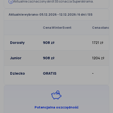
Aktualnie zaznaczony skrót SS oznacza Superskirama.
Aktualnie wybrano: 05.12.2026 - 12.12.2026 / 6 dni / SS
Cena WinterEvent
Cena standa
Dorosły
908 zł
1721 zł
Junior
908 zł
1204 zł
Dziecko
GRATIS
-
Potencjalna oszczędność