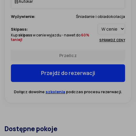
Autokar
Wyżywienie:
Śniadanie i obiadokolacja
Skipass:
Kup
skipass
w cenie wyjazdu - nawet do
60%
taniej!
SPRAWDŹ CENY
Przelicz
Przejdź do rezerwacji
Dołącz dowolne
szkolenia
podczas procesu rezerwacji.
Dostępne pokoje