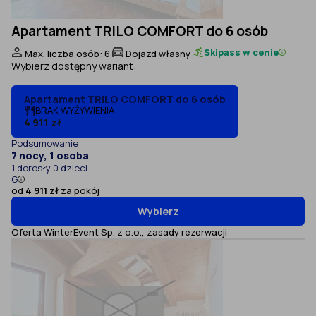
Apartament TRILO COMFORT do 6 osób
Skipass w cenie
Max. liczba osób: 6
Dojazd własny
Wybierz dostępny wariant:
Apartament TRILO COMFORT do 6 osób
BRAK WYŻYWIENIA
4 911 zł
Podsumowanie
7 nocy, 1 osoba
1 dorosły 0 dzieci
G
od
4 911 zł
za pokój
Wybierz
Oferta WinterEvent Sp. z o.o.,
zasady rezerwacji