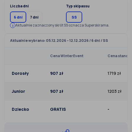
Liczba dni
Typ skipassu
6 dni
7 dni
SS
Aktualnie zaznaczony skrót SS oznacza Superskirama.
Aktualnie wybrano: 05.12.2026 - 12.12.2026 / 6 dni / SS
Cena WinterEvent
Cena standa
Dorosły
907 zł
1719 zł
Junior
907 zł
1203 zł
Dziecko
GRATIS
-