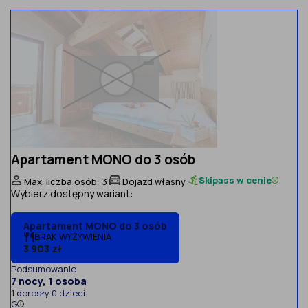
Apartament MONO do 3 osób
Skipass w cenie
Max. liczba osób: 3
Dojazd własny
Wybierz dostępny wariant:
Apartament MONO do 3 osób
BRAK WYŻYWIENIA
3 903 zł
Podsumowanie
7 nocy, 1 osoba
1 dorosły 0 dzieci
G