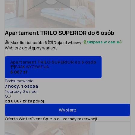
Apartament TRILO SUPERIOR do 6 osób
Skipass w cenie
Max. liczba osób: 6
Dojazd własny
Wybierz dostępny wariant:
Apartament TRILO SUPERIOR do 6 osób
BRAK WYŻYWIENIA
6 067 zł
Podsumowanie
7 nocy, 1 osoba
1 dorosły 0 dzieci
G
od
6 067 zł
za pokój
Wybierz
Oferta WinterEvent Sp. z o.o.,
zasady rezerwacji