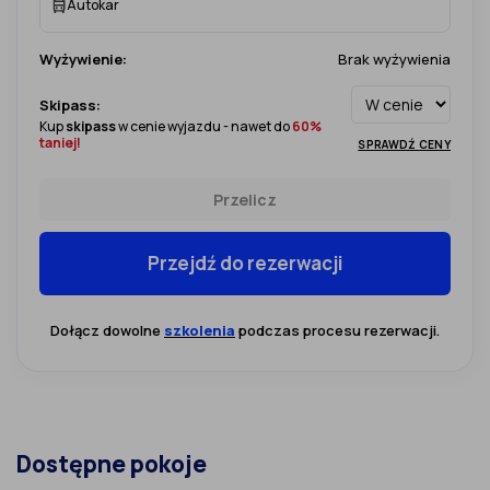
Autokar
Wyżywienie:
Brak wyżywienia
Skipass:
Kup
skipass
w cenie wyjazdu - nawet do
60%
taniej!
SPRAWDŹ CENY
Przelicz
Przejdź do rezerwacji
Dołącz dowolne
szkolenia
podczas procesu rezerwacji.
Dostępne pokoje