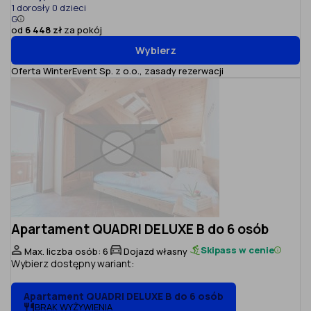
1 dorosły 0 dzieci
G
od
6 448 zł
za pokój
Wybierz
Oferta WinterEvent Sp. z o.o.,
zasady rezerwacji
Apartament QUADRI DELUXE B do 6 osób
Skipass w cenie
Max. liczba osób: 6
Dojazd własny
Wybierz dostępny wariant:
Apartament QUADRI DELUXE B do 6 osób
BRAK WYŻYWIENIA