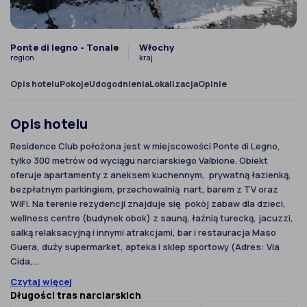
Ponte di legno - Tonale
Włochy
region
kraj
Opis hotelu
Pokoje
Udogodnienia
Lokalizacja
Opinie
Opis hotelu
Residence Club położona jest w miejscowości Ponte di Legno,
tylko 300 metrów od wyciągu narciarskiego Valbione. Obiekt
oferuje apartamenty z aneksem kuchennym, prywatną łazienką,
bezpłatnym parkingiem, przechowalnią nart, barem z TV oraz
WiFi. Na terenie rezydencji znajduje się pokój zabaw dla dzieci,
wellness centre (budynek obok) z sauną, łaźnią turecką, jacuzzi,
salką relaksacyjną i innymi atrakcjami, bar i restauracja Maso
Guera, duży supermarket, apteka i sklep sportowy (Adres: Via
Cida,...
Czytaj więcej
Długości tras narciarskich