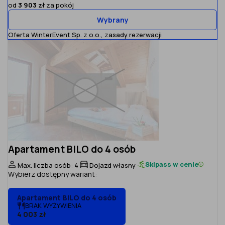
od
3 903 zł
za pokój
Wybrany
Oferta WinterEvent Sp. z o.o.,
zasady rezerwacji
Apartament BILO do 4 osób
Skipass w cenie
Max. liczba osób: 4
Dojazd własny
Wybierz dostępny wariant:
Apartament BILO do 4 osób
BRAK WYŻYWIENIA
4 003 zł