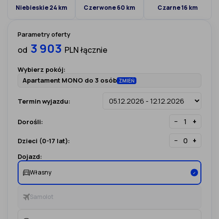
Niebieskie 24 km
Czerwone 60 km
Czarne 16 km
Parametry oferty
3 903
od
PLN łącznie
Wybierz pokój:
Apartament MONO do 3 osób
ZMIEŃ
Termin wyjazdu:
−
+
Dorośli:
−
+
Dzieci (0-17 lat):
Dojazd:
Własny
✓
Samolot