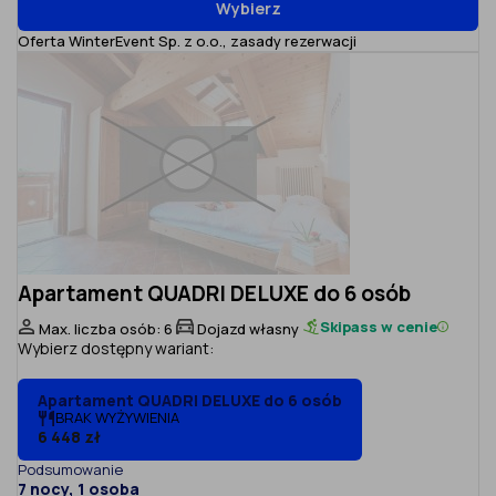
Wybierz
Oferta WinterEvent Sp. z o.o.,
zasady rezerwacji
Apartament QUADRI DELUXE do 6 osób
Skipass w cenie
Max. liczba osób: 6
Dojazd własny
Wybierz dostępny wariant:
Apartament QUADRI DELUXE do 6 osób
BRAK WYŻYWIENIA
6 448 zł
Podsumowanie
7 nocy, 1 osoba