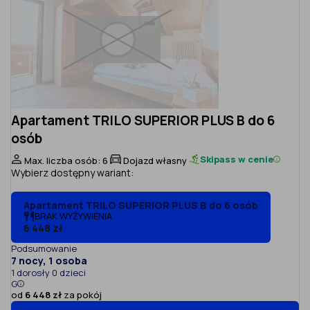
Apartament TRILO SUPERIOR PLUS B do 6
osób
Skipass w cenie
Max. liczba osób: 6
Dojazd własny
Wybierz dostępny wariant:
Apartament TRILO SUPERIOR PLUS B do 6 osób
BRAK WYŻYWIENIA
6 448 zł
Podsumowanie
7 nocy, 1 osoba
1 dorosły 0 dzieci
G
od
6 448 zł
za pokój