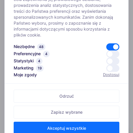
prowadzenia analiz statystycznych, dostosowania
treści do Państwa preferencji oraz wyświetlania
WYJAZDY
spersonalizowanych komunikatów. Zanim dokonają
Państwo wyboru, prosimy o zapoznanie się z
informacjami dotyczącymi sposobu korzystania z
INFORMACJE
plików cookie.
Niezbędne
48
O FIRMIE
Preferencyjne
4
Statystyki
4
Biuro
Marketing
ADRES
19
Kim jesteśmy
Moje zgody
Dostosuj
ul. Szosa Gdańska 4,
Szkoła narciarska
86-031 Myślęcinek
Instruktorzy
Odrzuć
GODZINY OTWARCIA
Wypożyczenie nart
Pon. – Pt.: 10:00 – 18:00
Zapisz wybrane
Nasze sklepy
Sobota: 10:00 – 16:00
Byli z nami
Akceptuj wszystkie