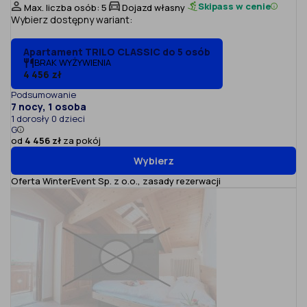
Skipass w cenie
Max. liczba osób: 5
Dojazd własny
Wybierz dostępny wariant:
Apartament TRILO CLASSIC do 5 osób
BRAK WYŻYWIENIA
4 456 zł
Podsumowanie
7 nocy, 1 osoba
1 dorosły 0 dzieci
G
od
4 456 zł
za pokój
Wybierz
Oferta WinterEvent Sp. z o.o.,
zasady rezerwacji