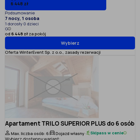
6 448 zł
Podsumowanie
7 nocy, 1 osoba
1 dorosły 0 dzieci
G
od
6 448 zł
za pokój
Wybierz
Oferta WinterEvent Sp. z o.o.,
zasady rezerwacji
Apartament TRILO SUPERIOR PLUS do 6 osób
Skipass w cenie
Max. liczba osób: 6
Dojazd własny
Wybierz dostępny wariant: