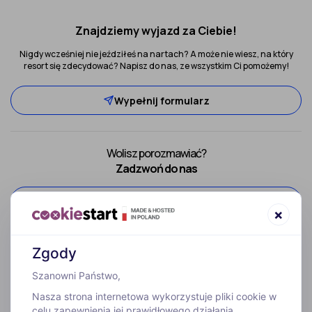
Znajdziemy wyjazd za Ciebie!
Nigdy wcześniej nie jeździłeś na nartach? A może nie wiesz, na który
resort się zdecydować? Napisz do nas, ze wszystkim Ci pomożemy!
Wypełnij formularz
Wolisz porozmawiać?
Zadzwoń do nas
52 307 66 88
×
Zgody
Szanowni Państwo,
Nasza strona internetowa wykorzystuje pliki cookie w
celu zapewnienia jej prawidłowego działania,