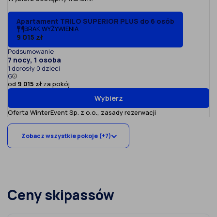
Apartament TRILO SUPERIOR PLUS do 6 osób
BRAK WYŻYWIENIA
9 015 zł
Podsumowanie
7 nocy, 1 osoba
1 dorosły 0 dzieci
G
od
9 015 zł
za pokój
Wybierz
Oferta WinterEvent Sp. z o.o.,
zasady rezerwacji
Zobacz wszystkie pokoje (+7)
Ceny skipassów