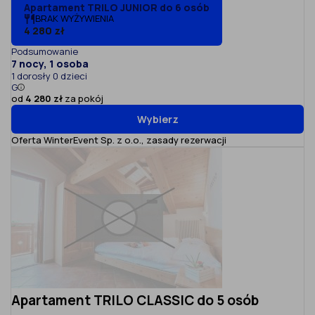
Apartament TRILO JUNIOR do 6 osób
BRAK WYŻYWIENIA
4 280 zł
Podsumowanie
7 nocy, 1 osoba
1 dorosły 0 dzieci
G
od
4 280 zł
za pokój
Wybierz
Oferta WinterEvent Sp. z o.o.,
zasady rezerwacji
Apartament TRILO CLASSIC do 5 osób