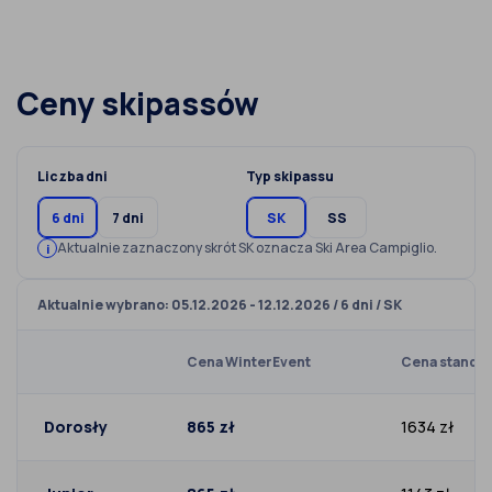
Ceny skipassów
Liczba dni
Typ skipassu
6 dni
7 dni
SK
SS
Aktualnie zaznaczony skrót SK oznacza Ski Area Campiglio.
Aktualnie wybrano: 05.12.2026 - 12.12.2026 / 6 dni / SK
Cena WinterEvent
Cena standa
Dorosły
865 zł
1634 zł