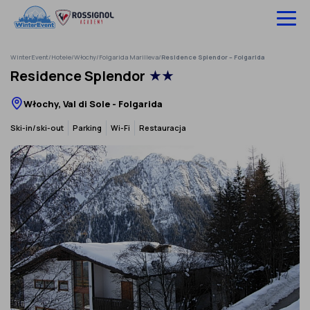
Pomiń
do
treści
WinterEvent
/
Hotele
/
Włochy
/
Folgarida Marilleva
/
Residence Splendor – Folgarida
Wyjazdy na narty
Residence Splendor
★★
Hotele
Włochy, Val di Sole - Folgarida
Szkolenia
Ski-in/ski-out
Parking
Wi-Fi
Restauracja
Ubezpieczenie
O nas
Infolinia:
52 307 66 88
‹
›
Zaloguj się