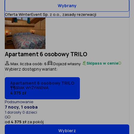
Wybrany
Oferta WinterEvent Sp. z o.o.,
zasady rezerwacji
Apartament 6 osobowy TRILO
Skipass w cenie
Max. liczba osób: 6
Dojazd własny
Wybierz dostępny wariant:
Apartament 6 osobowy TRILO
BRAK WYŻYWIENIA
4 375 zł
Podsumowanie
7 nocy, 1 osoba
1 dorosły 0 dzieci
G
od
4 375 zł
za pokój
Wybierz