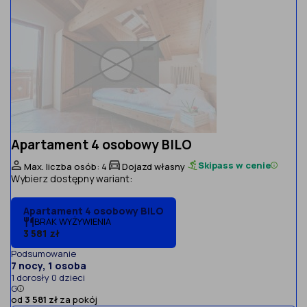
Apartament 4 osobowy BILO
Skipass w cenie
Max. liczba osób: 4
Dojazd własny
Wybierz dostępny wariant:
Apartament 4 osobowy BILO
BRAK WYŻYWIENIA
3 581 zł
Podsumowanie
7 nocy, 1 osoba
1 dorosły 0 dzieci
G
od
3 581 zł
za pokój