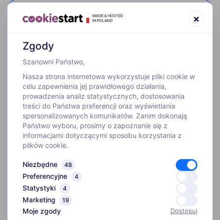
52 307 66 88
×
Zgody
Szanowni Państwo,
Nasza strona internetowa wykorzystuje pliki cookie w
celu zapewnienia jej prawidłowego działania,
prowadzenia analiz statystycznych, dostosowania
treści do Państwa preferencji oraz wyświetlania
WYJAZDY
spersonalizowanych komunikatów. Zanim dokonają
Państwo wyboru, prosimy o zapoznanie się z
informacjami dotyczącymi sposobu korzystania z
INFORMACJE
plików cookie.
Niezbędne
48
O FIRMIE
Preferencyjne
4
Statystyki
4
Biuro
Marketing
ADRES
19
Kim jesteśmy
Moje zgody
Dostosuj
ul. Szosa Gdańska 4,