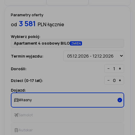
Parametry oferty
3 581
od
PLN łącznie
Wybierz pokój:
Apartament 4 osobowy BILO
ZMIEŃ
Termin wyjazdu:
−
+
Dorośli:
−
+
Dzieci (0-17 lat):
Dojazd:
Własny
✓
Samolot
Autokar