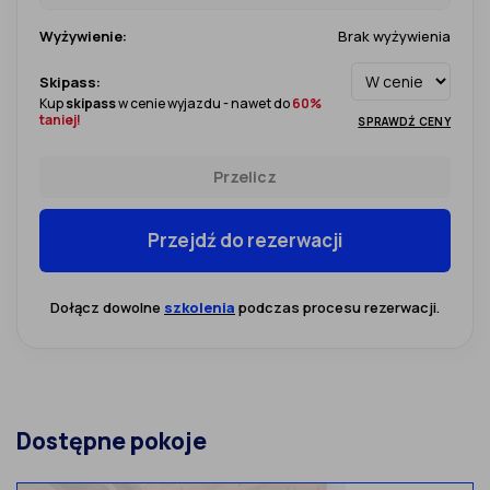
Wyżywienie:
Brak wyżywienia
Skipass:
Kup
skipass
w cenie wyjazdu - nawet do
60%
taniej!
SPRAWDŹ CENY
Przelicz
Przejdź do rezerwacji
Dołącz dowolne
szkolenia
podczas procesu rezerwacji.
Dostępne pokoje