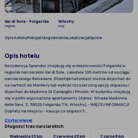
Val di Sole - Folgarida
Włochy
region
kraj
Opis hotelu
Pokoje
Udogodnienia
Lokalizacja
Opinie
Opis hotelu
Rezydencja Splendor znajduję się w miejscowości Folgarida w
regionie narciarskim Val di Sole, zaledwie 100 metrów od wyciągu
narciarskiego Belvedere. Stamtąd natomiast można dojechać do
na nartach do Marillevy lub wybrać rozszerzoną opcję skipassu i
dojechać do Madonny Di Campiglio i Pinzolo. W budynku znajdują
się w pełni wyposażone apartamenty (Adres: Strada Madonna
delle Nevi, 3, 38025 Folgarida TN, Włochy).- WIĘCEJ INFORMACJI
Dopłaty na miejscu - kaucja za skipass 5...
Czytaj więcej
Długości tras narciarskich
Niebieskie 23 km
Czerwone 29 km
Czarne 8 km