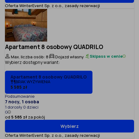
Oferta WinterEvent Sp. z o.o.,
zasady rezerwacji
Apartament 8 osobowy QUADRILO
Skipass w cenie
Max. liczba osób: 8
Dojazd własny
Wybierz dostępny wariant:
Apartament 8 osobowy QUADRILO
BRAK WYŻYWIENIA
5 585 zł
Podsumowanie
7 nocy, 1 osoba
1 dorosły 0 dzieci
G
od
5 585 zł
za pokój
Wybierz
Oferta WinterEvent Sp. z o.o.,
zasady rezerwacji