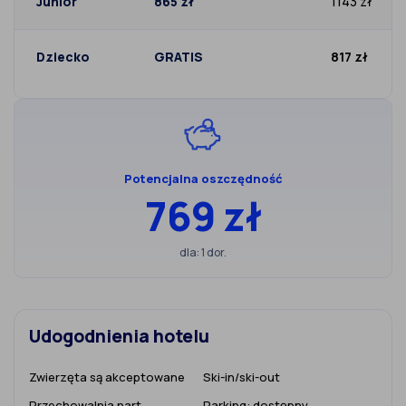
Junior
865 zł
1143 zł
Dziecko
GRATIS
817 zł
Potencjalna oszczędność
769 zł
dla: 1 dor.
Udogodnienia hotelu
Zwierzęta są akceptowane
Ski-in/ski-out
Przechowalnia nart
Parking:
dostępny