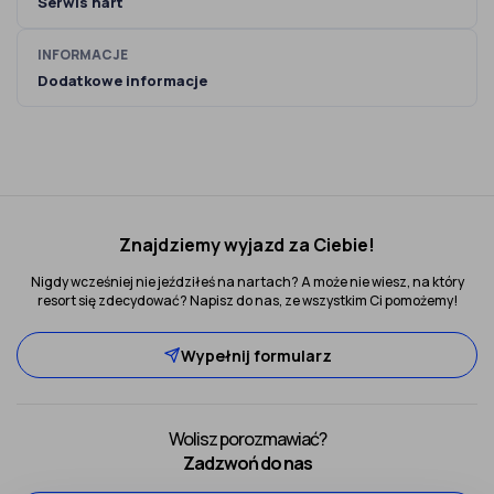
Serwis nart
INFORMACJE
Dodatkowe informacje
Znajdziemy wyjazd za Ciebie!
Nigdy wcześniej nie jeździłeś na nartach? A może nie wiesz, na który
resort się zdecydować? Napisz do nas, ze wszystkim Ci pomożemy!
Wypełnij formularz
Wolisz porozmawiać?
Zadzwoń do nas