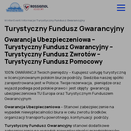
Pomiń
do
treści
WinterEvent
/
Informacje
/
Turystyczny Fundusz Gwarancyjny
Wyjazdy na narty
Turystyczny Fundusz Gwarancyjny
Gwarancja Ubezpieczeniowa –
Hotele
Turystyczny Fundusz Gwarancyjny –
Szkolenia
Turystyczny Fundusz Zwrotów –
Turystyczny Fundusz Pomocowy
Ubezpieczenie
100% GWARANCJI Twoich pieniędzy – Kupujesz usługę turystyczną
w licencjonowanym polskim biurze podróży. Siedziba naszej spółki
O nas
zarejestrowana jest w Polsce. Twoje rezerwacja, pieniądze oraz
wyjazd podlega pod polskie prawo i jest objęty gwarancją
Infolinia:
52 307 66 88
ubezpieczeniowa TU Europa oraz Turystycznym Funduszem
Gwarancyjnym
Zaloguj się
Gwarancja Ubezpieczeniowa
– Stanowi zabezpieczenie na
wypadek niewypłacalności biura w celu zwrotu środków,
organizacji transportu powrotnego, kontynuacji podróży.
Turystyczny Fundusz Gwarancyjny
stanowi dodatkowe
zabezpieczenie na wypadek niewypłacalności przedsiębiorców