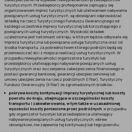
turystycznych. Przedsiębiorcy profesjonalnie zajmujący się
organizowaniem imprez turystycznych lub ułatwianiem nabywania
powiązanych usług turystycznych, są obowiązani odprowadzać
składkę na rzecz Turystycznego Funduszu Gwarancyjnego od
każdego uczestnika imprezy turystycznej lub korzystającego z
powiązanych usług turystycznych. Wysokość składek
uzależniona jest natomiast od kraju, w którym będzie odbywała się
impreza turystyczna lub powiązana usługa turystyczna oraz od
środka transportu, za pośrednictwem którego podróżni będą się
przemieszczać do i z miejsca realizacji usług turystycznych. W
przypadku niewypłacalności organizatora turystyki lub
przedsiębiorcy ułatwiającego nabywanie powiązanych usług
turystycznych oraz wyczerpania zabezpieczenia finansowego w
postaci gwarancji bankowej, gwarancji ubezpieczeniowej lub
umowy ubezpieczenia na rzecz podróżnych (I filar), Turystyczny
Fundusz Gwarancyjny (II filar) ze zgromadzonych środków:
pokrywa koszty kontynuacji imprezy turystycznej lub koszty
powrotu do kraju, obejmujące w szczególności koszty
transportu i zakwaterowania, w tym także w uzasadnionej
wysokości koszty poniesione przez podróżnych
, w przypadku
gdy organizator turystyki lub przedsiębiorca ułatwiający
nabywanie powiązanych usług turystycznych, wbrew
obowiązkowi, nie zapewnia tej kontynuacji lub tego powrotu;