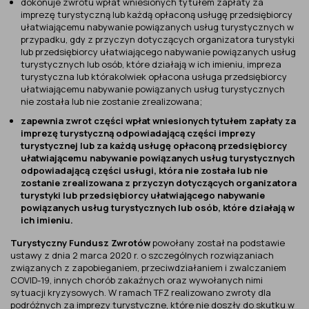
dokonuje zwrotu wpłat wniesionych tytułem zapłaty za
imprezę turystyczną lub każdą opłaconą usługę przedsiębiorcy
ułatwiającemu nabywanie powiązanych usług turystycznych w
przypadku, gdy z przyczyn dotyczących organizatora turystyki
lub przedsiębiorcy ułatwiającego nabywanie powiązanych usług
turystycznych lub osób, które działają w ich imieniu, impreza
turystyczna lub którakolwiek opłacona usługa przedsiębiorcy
ułatwiającemu nabywanie powiązanych usług turystycznych
nie została lub nie zostanie zrealizowana;
zapewnia zwrot części wpłat wniesionych tytułem zapłaty za
imprezę turystyczną odpowiadającą części imprezy
turystycznej lub za każdą usługę opłaconą przedsiębiorcy
ułatwiającemu nabywanie powiązanych usług turystycznych
odpowiadającą części usługi, która nie została lub nie
zostanie zrealizowana z przyczyn dotyczących organizatora
turystyki lub przedsiębiorcy ułatwiającego nabywanie
powiązanych usług turystycznych lub osób, które działają w
ich imieniu.
Turystyczny Fundusz Zwrotów
powołany został na podstawie
ustawy z dnia 2 marca 2020 r. o szczególnych rozwiązaniach
związanych z zapobieganiem, przeciwdziałaniem i zwalczaniem
COVID-19, innych chorób zakaźnych oraz wywołanych nimi
sytuacji kryzysowych. W ramach TFZ realizowano zwroty dla
podróżnych za imprezy turystyczne, które nie doszły do skutku w