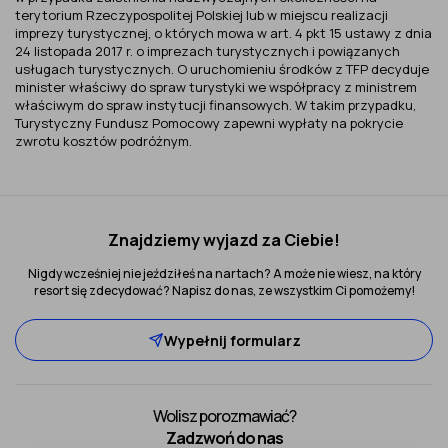
terytorium Rzeczypospolitej Polskiej lub w miejscu realizacji
imprezy turystycznej, o których mowa w art. 4 pkt 15 ustawy z dnia
24 listopada 2017 r. o imprezach turystycznych i powiązanych
usługach turystycznych. O uruchomieniu środków z TFP decyduje
minister właściwy do spraw turystyki we współpracy z ministrem
właściwym do spraw instytucji finansowych. W takim przypadku,
Turystyczny Fundusz Pomocowy zapewni wypłaty na pokrycie
zwrotu kosztów podróżnym.
Znajdziemy wyjazd za Ciebie!
Nigdy wcześniej nie jeździłeś na nartach? A może nie wiesz, na który
resort się zdecydować? Napisz do nas, ze wszystkim Ci pomożemy!
Wypełnij formularz
Wolisz porozmawiać?
Zadzwoń do nas