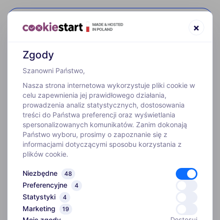
52 307 66 88
×
Zgody
Szanowni Państwo,
Nasza strona internetowa wykorzystuje pliki cookie w
celu zapewnienia jej prawidłowego działania,
prowadzenia analiz statystycznych, dostosowania
treści do Państwa preferencji oraz wyświetlania
WYJAZDY
spersonalizowanych komunikatów. Zanim dokonają
Państwo wyboru, prosimy o zapoznanie się z
informacjami dotyczącymi sposobu korzystania z
INFORMACJE
plików cookie.
Niezbędne
48
O FIRMIE
Preferencyjne
4
Statystyki
4
Biuro
Marketing
ADRES
19
Kim jesteśmy
Moje zgody
Dostosuj