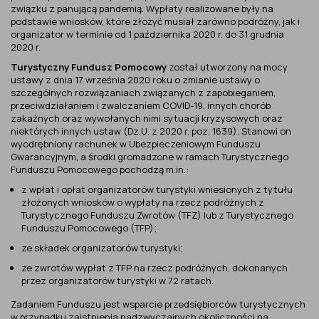
związku z panującą pandemią. Wypłaty realizowane były na
podstawie wniosków, które złożyć musiał zarówno podróżny, jak i
organizator w terminie od 1 października 2020 r. do 31 grudnia
2020 r.
Turystyczny Fundusz Pomocowy
został utworzony na mocy
ustawy z dnia 17 września 2020 roku o zmianie ustawy o
szczególnych rozwiązaniach związanych z zapobieganiem,
przeciwdziałaniem i zwalczaniem COVID-19, innych chorób
zakaźnych oraz wywołanych nimi sytuacji kryzysowych oraz
niektórych innych ustaw (Dz.U. z 2020 r. poz. 1639). Stanowi on
wyodrębniony rachunek w Ubezpieczeniowym Funduszu
Gwarancyjnym, a środki gromadzone w ramach Turystycznego
Funduszu Pomocowego pochodzą m.in.:
z wpłat i opłat organizatorów turystyki wniesionych z tytułu
złożonych wniosków o wypłaty na rzecz podróżnych z
Turystycznego Funduszu Zwrotów (TFZ) lub z Turystycznego
Funduszu Pomocowego (TFP);
ze składek organizatorów turystyki;
ze zwrotów wypłat z TFP na rzecz podróżnych, dokonanych
przez organizatorów turystyki w 72 ratach.
Zadaniem Funduszu jest wsparcie przedsiębiorców turystycznych
w przypadku zaistnienia nadzwyczajnych okoliczności na