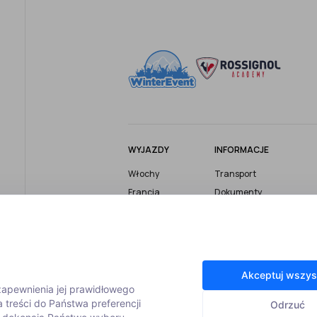
WYJAZDY
INFORMACJE
Włochy
Transport
Francja
Dokumenty
Austria
Ubezpieczenie
Szwajcaria
Bezpieczeństwo
Wyjazdy firmowe
Turystyczny Fundusz
Gwarancyjny
Wyjazdy grupowe
Akceptuj wszys
Informacje i porady
Wyjazdy z
 zapewnienia jej prawidłowego
instruktorem
Zasady rezerwacji
 treści do Państwa preferencji
Odrzuć