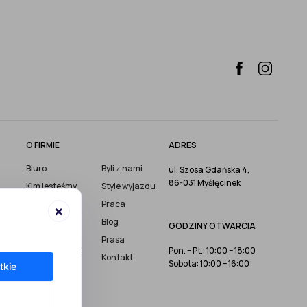
O FIRMIE
ADRES
Biuro
Byli z nami
ul. Szosa Gdańska 4,
86-031 Myślęcinek
Kim jesteśmy
Style wyjazdu
Szkoła
Praca
×
narciarska
Blog
GODZINY OTWARCIA
Instruktorzy
Prasa
Wypożyczenie
Pon. – Pt.: 10:00 – 18:00
Kontakt
nart
Sobota: 10:00 – 16:00
tkie
Nasze sklepy