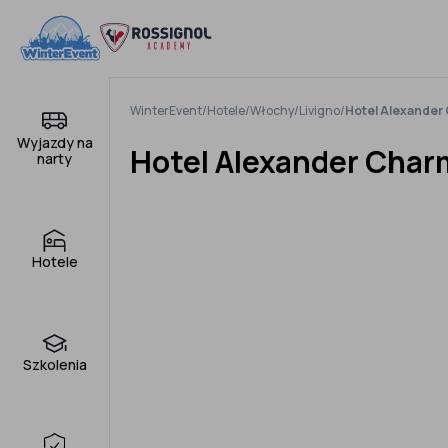
Pomiń
do
treści
WinterEvent
/
Hotele
/
Włochy
/
Livigno
/
Hotel Alexander
Wyjazdy na
Hotel Alexander Char
narty
Hotele
Szkolenia