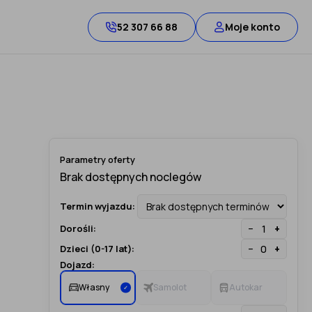
52 307 66 88
Moje konto
Parametry oferty
Termin wyjazdu:
−
+
Dorośli:
−
+
Dzieci (0-17 lat):
Dojazd:
Własny
Samolot
Autokar
✓