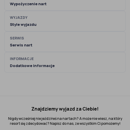
Wypożyczenie nart
WYJAZDY
Style wyjazdu
SERWIS
Serwis nart
INFORMACJE
Dodatkowe informacje
Znajdziemy wyjazd za Ciebie!
Nigdy wcześniej nie jeździłeś na nartach? A może nie wiesz, na który
resort się zdecydować? Napisz do nas, ze wszystkim Ci pomożemy!