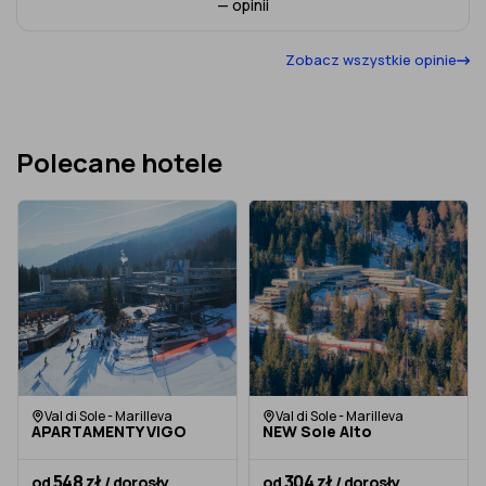
— opinii
Zobacz wszystkie opinie
Polecane hotele
Val di Sole - Marilleva
Val di Sole - Marilleva
APARTAMENTY VIGO
NEW Sole Alto
548 zł
304 zł
od
/ dorosły
od
/ dorosły