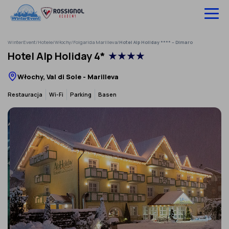
Pomiń
do
treści
WinterEvent
/
Hotele
/
Włochy
/
Folgarida Marilleva
/
Hotel Alp Holiday **** – Dimaro
Wyjazdy na narty
Hotel Alp Holiday 4*
★★★★
Hotele
Włochy, Val di Sole - Marilleva
Szkolenia
Restauracja
Wi-Fi
Parking
Basen
Ubezpieczenie
O nas
Infolinia:
52 307 66 88
‹
›
Zaloguj się