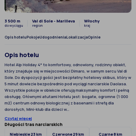
3 500 m
Val di Sole - Marilleva
Włochy
do wyciągu
region
kraj
Opis hotelu
Pokoje
Udogodnienia
Lokalizacja
Opinie
Opis hotelu
Hotel Alp Holiday 4* to komfortowy, odnowiony, rodzinny obiekt,
który znajduje się w miejscowości Dimaro, w samym sercu Val di
Sole. Do dyspozycji gości jest bezpłatny hotelowy skibus, który w
5 minut dowiezie bezpośrednio pod wyciągi narciarskie Daolasa.
Wszystkie pokoje w obiekcie oferują maksymalny komfort i pełną
obsługę. Głównymi atutami Hotelu jest: bogate, ogromne (1 000
m2) centrum odnowy biologicznej z basenami i strefą dla
dorosłych, Mini-klub dla dzieci w...
Czytaj więcej
Długości tras narciarskich
Niebieskie 23 km
Czerwone 29 km
Czarne 8 km