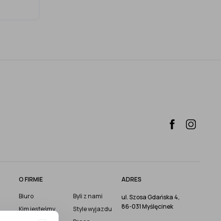
O FIRMIE
ADRES
Biuro
Byli z nami
ul. Szosa Gdańska 4,
86-031 Myślęcinek
Kim jesteśmy
Style wyjazdu