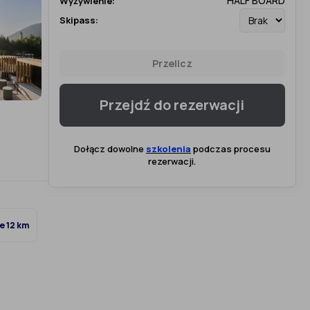
HALF BOARD
Wyżywienie:
Skipass:
Przelicz
Przejdź do rezerwacji
Dołącz dowolne
szkolenia
podczas procesu
rezerwacji.
e 12 km