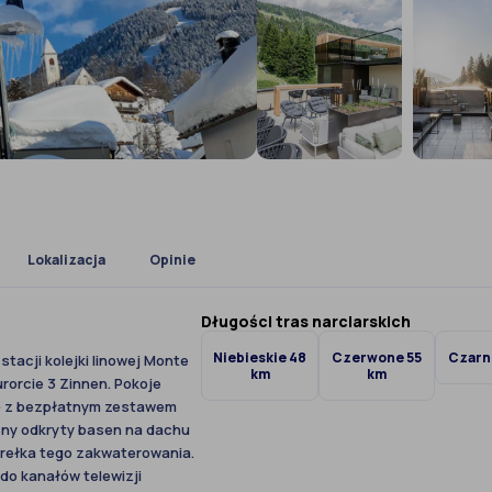
+1 zdjęć
Lokalizacja
Opinie
Długości tras narciarskich
Niebieskie 48
Czerwone 55
Czarn
stacji kolejki linowej Monte
km
km
urorcie 3 Zinnen. Pokoje
kę z bezpłatnym zestawem
ny odkryty basen na dachu
erełka tego zakwaterowania.
o kanałów telewizji