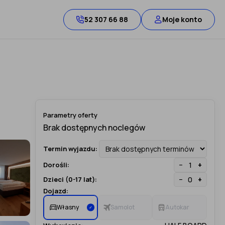
52 307 66 88
Moje konto
Parametry oferty
Termin wyjazdu:
−
+
Dorośli:
−
+
Dzieci (0-17 lat):
Dojazd:
Własny
Samolot
Autokar
✓