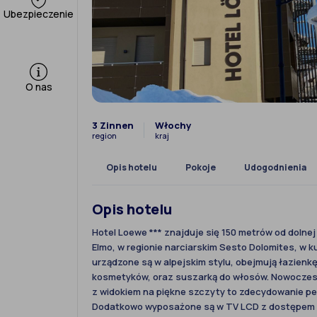
Ubezpieczenie
O nas
3 Zinnen
Włochy
region
kraj
Opis hotelu
Pokoje
Udogodnienia
Opis hotelu
Hotel Loewe *** znajduje się 150 metrów od dolnej 
Elmo, w regionie narciarskim Sesto Dolomites, w k
urządzone są w alpejskim stylu, obejmują łazien
kosmetyków, oraz suszarką do włosów. Nowoczes
z widokiem na piękne szczyty to zdecydowanie p
Dodatkowo wyposażone są w TV LCD z dostępem d