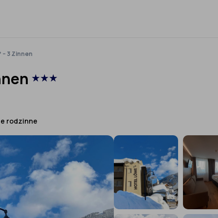
 – 3 Zinnen
innen
★★★
je rodzinne
›