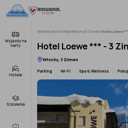
Pomiń
do
treści
WinterEvent
/
Hotele
/
Włochy
/
3 Zinnen
/
Hotel Loewe ***
Wyjazdy na
Hotel Loewe *** - 3 Z
narty
Włochy, 3 Zinnen
Parking
Wi-Fi
Spa & Wellness
Poko
Hotele
Szkolenia
‹