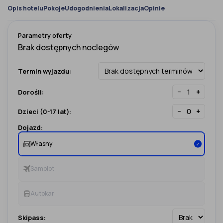
Opis hotelu
Pokoje
Udogodnienia
Lokalizacja
Opinie
Parametry oferty
Termin wyjazdu:
−
+
Dorośli:
−
+
Dzieci (0-17 lat):
Dojazd:
Własny
✓
Samolot
Autokar
Skipass: