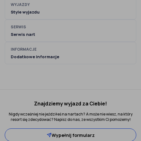
WYJAZDY
Style wyjazdu
SERWIS
Serwis nart
INFORMACJE
Dodatkowe informacje
Znajdziemy wyjazd za Ciebie!
Nigdy wcześniej nie jeździłeś na nartach? A może nie wiesz, na który
resort się zdecydować? Napisz do nas, ze wszystkim Ci pomożemy!
Wypełnij formularz