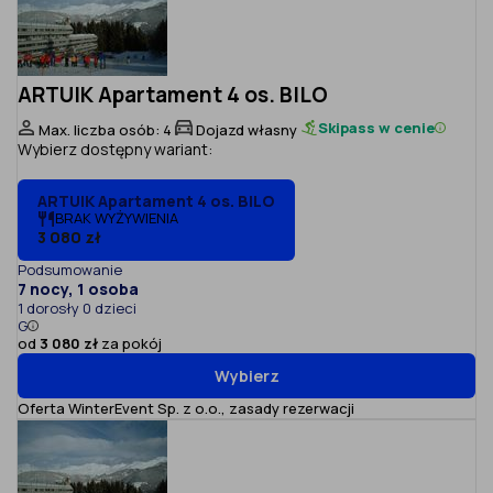
ARTUIK Apartament 4 os. BILO
Skipass w cenie
Max. liczba osób: 4
Dojazd własny
Wybierz dostępny wariant:
ARTUIK Apartament 4 os. BILO
BRAK WYŻYWIENIA
3 080 zł
Podsumowanie
7 nocy, 1 osoba
1 dorosły 0 dzieci
G
od
3 080 zł
za pokój
Wybierz
Oferta WinterEvent Sp. z o.o.,
zasady rezerwacji