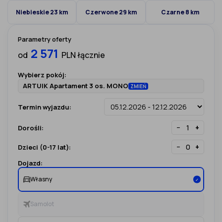
Niebieskie 23 km
Czerwone 29 km
Czarne 8 km
Parametry oferty
2 571
od
PLN łącznie
Wybierz pokój:
ARTUIK Apartament 3 os. MONO
ZMIEŃ
Termin wyjazdu:
−
+
Dorośli:
−
+
Dzieci (0-17 lat):
Dojazd:
Własny
✓
Samolot