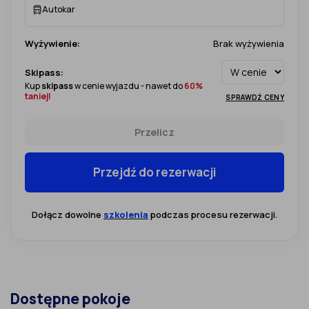
Autokar
Wyżywienie:
Brak wyżywienia
Skipass:
Kup
skipass
w cenie wyjazdu - nawet do
60%
taniej!
SPRAWDŹ CENY
Przelicz
Przejdź do rezerwacji
Dołącz dowolne
szkolenia
podczas procesu rezerwacji.
Dostępne pokoje