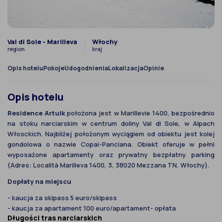
Val di Sole - Marilleva
Włochy
region
kraj
Opis hotelu
Pokoje
Udogodnienia
Lokalizacja
Opinie
Opis hotelu
Residence Artuik
położona jest w Marillevie 1400, bezpośrednio
na stoku narciarskim w centrum doliny Val di Sole, w Alpach
Włosckich. Najbliżej położonym wyciągiem od obiektu jest kolej
gondolowa o nazwie Copai-Panciana. Obiekt oferuje w pełni
wyposażone apartamenty oraz prywatny bezpłatny parking
(Adres: Località Marilleva 1400, 3, 38020 Mezzana TN, Włochy).
Dopłaty na miejscu
- kaucja za skipass 5 euro/skipass
- kaucja za apartament 100 euro/apartament- opłata
Długości tras narciarskich