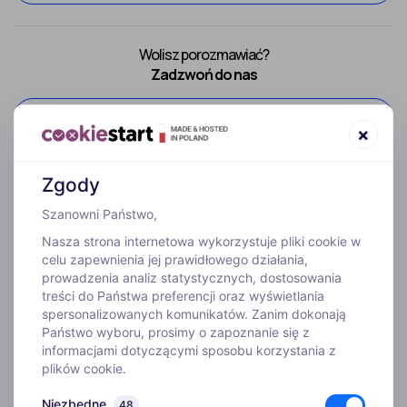
Wolisz porozmawiać?
Zadzwoń do nas
52 307 66 88
×
Zgody
Szanowni Państwo,
Nasza strona internetowa wykorzystuje pliki cookie w
celu zapewnienia jej prawidłowego działania,
prowadzenia analiz statystycznych, dostosowania
treści do Państwa preferencji oraz wyświetlania
WYJAZDY
spersonalizowanych komunikatów. Zanim dokonają
Państwo wyboru, prosimy o zapoznanie się z
informacjami dotyczącymi sposobu korzystania z
INFORMACJE
plików cookie.
Niezbędne
48