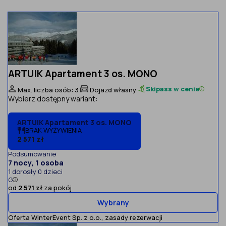
ARTUIK Apartament 3 os. MONO
Skipass w cenie
Max. liczba osób: 3
Dojazd własny
Wybierz dostępny wariant:
ARTUIK Apartament 3 os. MONO
BRAK WYŻYWIENIA
2 571 zł
Podsumowanie
7 nocy, 1 osoba
1 dorosły 0 dzieci
G
od
2 571 zł
za pokój
Wybrany
Oferta WinterEvent Sp. z o.o.,
zasady rezerwacji