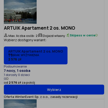
ARTUIK Apartament 2 os. MONO
Skipass w cenie
Max. liczba osób: 2
Dojazd własny
Wybierz dostępny wariant:
ARTUIK Apartament 2 os. MONO
BRAK WYŻYWIENIA
2 576 zł
Podsumowanie
7 nocy, 1 osoba
1 dorosły 0 dzieci
G
od
2 576 zł
za pokój
Wybierz
Oferta WinterEvent Sp. z o.o.,
zasady rezerwacji