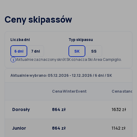
Ceny skipassów
Liczba dni
Typ skipassu
6 dni
7 dni
SK
SS
Aktualnie zaznaczony skrót SK oznacza Ski Area Campiglio.
Aktualnie wybrano: 05.12.2026 - 12.12.2026 / 6 dni / SK
Cena WinterEvent
Cena standa
Dorosły
864 zł
1632 zł
Junior
864 zł
1142 zł