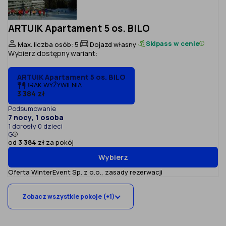
ARTUIK Apartament 5 os. BILO
Skipass w cenie
Max. liczba osób: 5
Dojazd własny
Wybierz dostępny wariant:
ARTUIK Apartament 5 os. BILO
BRAK WYŻYWIENIA
3 384 zł
Podsumowanie
7 nocy, 1 osoba
1 dorosły 0 dzieci
G
od
3 384 zł
za pokój
Wybierz
Oferta WinterEvent Sp. z o.o.,
zasady rezerwacji
Zobacz wszystkie pokoje (+1)