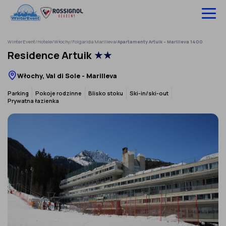
Pomiń
do
treści
WinterEvent
/
Hotele
/
Włochy
/
Folgarida Marilleva
/
Apartamenty Artuik – Marilleva 1400
Wyjazdy na narty
Residence Artuik
★★
Hotele
Włochy, Val di Sole - Marilleva
Szkolenia
Parking
Pokoje rodzinne
Blisko stoku
Ski-in/ski-out
Prywatna łazienka
Ubezpieczenie
O nas
Infolinia:
52 307 66 88
‹
›
Zaloguj się