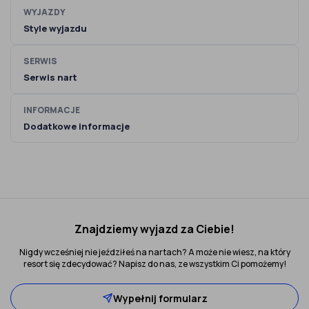
WYJAZDY
Style wyjazdu
SERWIS
Serwis nart
INFORMACJE
Dodatkowe informacje
Znajdziemy wyjazd za Ciebie!
Nigdy wcześniej nie jeździłeś na nartach? A może nie wiesz, na który
resort się zdecydować? Napisz do nas, ze wszystkim Ci pomożemy!
Wypełnij formularz