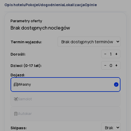
Opis hotelu
Pokoje
Udogodnienia
Lokalizacja
Opinie
Parametry oferty
Termin wyjazdu:
−
+
Dorośli:
−
+
Dzieci (0-17 lat):
Dojazd:
Własny
✓
Samolot
Autokar
Skipass: