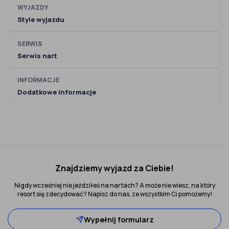
WYJAZDY
Style wyjazdu
SERWIS
Serwis nart
INFORMACJE
Dodatkowe informacje
Znajdziemy wyjazd za Ciebie!
Nigdy wcześniej nie jeździłeś na nartach? A może nie wiesz, na który
resort się zdecydować? Napisz do nas, ze wszystkim Ci pomożemy!
Wypełnij formularz