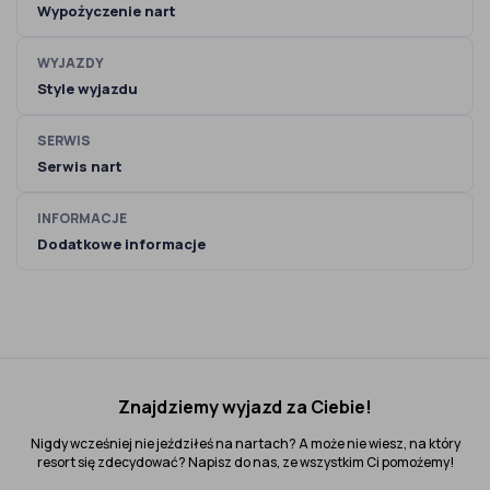
Wypożyczenie nart
WYJAZDY
Style wyjazdu
SERWIS
Serwis nart
INFORMACJE
Dodatkowe informacje
Znajdziemy wyjazd za Ciebie!
Nigdy wcześniej nie jeździłeś na nartach? A może nie wiesz, na który
resort się zdecydować? Napisz do nas, ze wszystkim Ci pomożemy!