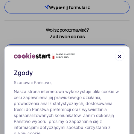
Wypełnij formularz
Wolisz porozmawiać?
Zadzwoń do nas
52 307 66 88
×
Zgody
Szanowni Państwo,
Nasza strona internetowa wykorzystuje pliki cookie w
celu zapewnienia jej prawidłowego działania,
prowadzenia analiz statystycznych, dostosowania
treści do Państwa preferencji oraz wyświetlania
WYJAZDY
spersonalizowanych komunikatów. Zanim dokonają
Państwo wyboru, prosimy o zapoznanie się z
informacjami dotyczącymi sposobu korzystania z
INFORMACJE
plików cookie.