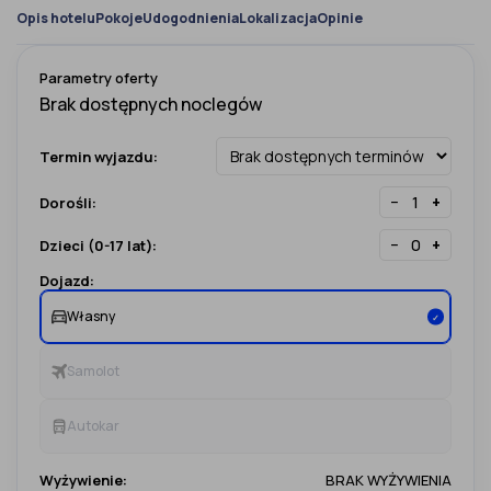
Opis hotelu
Pokoje
Udogodnienia
Lokalizacja
Opinie
Parametry oferty
Termin wyjazdu:
−
+
Dorośli:
−
+
Dzieci (0-17 lat):
Dojazd:
Własny
✓
Samolot
Autokar
Wyżywienie:
BRAK WYŻYWIENIA