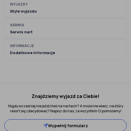
WYJAZDY
Style wyjazdu
SERWIS
Serwis nart
INFORMACJE
Dodatkowe informacje
Znajdziemy wyjazd za Ciebie!
Nigdy wcześniej nie jeździłeś na nartach? A może nie wiesz, na który
resort się zdecydować? Napisz do nas, ze wszystkim Ci pomożemy!
Wypełnij formularz