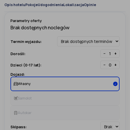
Opis hotelu
Pokoje
Udogodnienia
Lokalizacja
Opinie
Parametry oferty
Termin wyjazdu:
−
+
Dorośli:
−
+
Dzieci (0-17 lat):
Dojazd:
Własny
✓
Samolot
Autokar
Skipass: