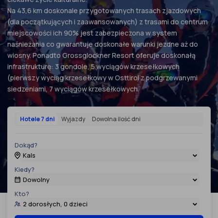
Na 43,6 km doskonale przygotowanych trasach zjazdowych
(dla początkujących i zaawansowanych) z trasami do centrum
miejscowości ich 90% jest zabezpieczona w system
naśnieżania co gwarantuje doskonałe warunki jezdne aż do
wiosny. Ponadto Grossglockner Resort oferuje doskonałą
infrastrukturę: 3 gondole, 5 wyciągów krzesełkowych
(pierwszy wyciąg krzesełkowy w Osttirol z podgrzewanymi
siedzeniami, 7 wyciągów krzesełkowych.
Hotele 7 dni
Wyjazdy
Dowolna ilość dni
Dokąd?
Kals
Kiedy?
Dowolny
Kto?
2 dorosłych, 0 dzieci