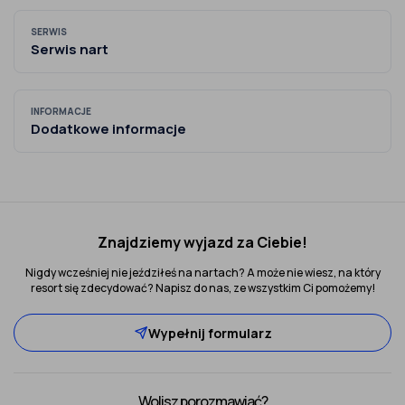
SERWIS
Serwis nart
INFORMACJE
Dodatkowe informacje
Znajdziemy wyjazd za Ciebie!
Nigdy wcześniej nie jeździłeś na nartach? A może nie wiesz, na który
resort się zdecydować? Napisz do nas, ze wszystkim Ci pomożemy!
Wypełnij formularz
Wolisz porozmawiać?