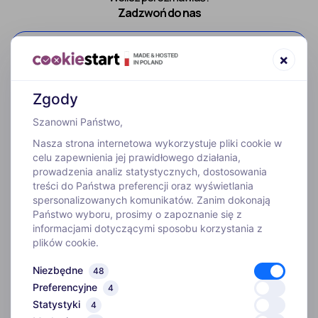
Zadzwoń do nas
52 307 66 88
×
Zgody
Szanowni Państwo,
Nasza strona internetowa wykorzystuje pliki cookie w
celu zapewnienia jej prawidłowego działania,
prowadzenia analiz statystycznych, dostosowania
treści do Państwa preferencji oraz wyświetlania
WYJAZDY
spersonalizowanych komunikatów. Zanim dokonają
Państwo wyboru, prosimy o zapoznanie się z
informacjami dotyczącymi sposobu korzystania z
INFORMACJE
plików cookie.
Niezbędne
48
O FIRMIE
Preferencyjne
4
Statystyki
4
Biuro