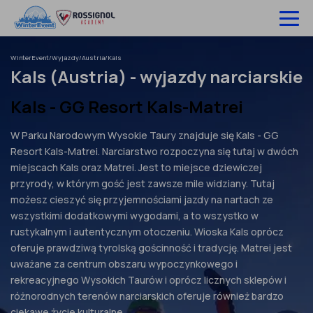
Pomiń
do
treści
WinterEvent
/
Wyjazdy
/
Austria
/
Kals
Wyjazdy na narty
Kals (Austria) - wyjazdy narciarskie
Hotele
Kals - GG Resort Kals-Matrei
Szkolenia
W Parku Narodowym Wysokie Taury znajduje się Kals - GG
Resort Kals-Matrei. Narciarstwo rozpoczyna się tutaj w dwóch
Ubezpieczenie
miejscach Kals oraz Matrei. Jest to miejsce dziewiczej
przyrody, w którym gość jest zawsze mile widziany. Tutaj
O nas
możesz cieszyć się przyjemnościami jazdy na nartach ze
wszystkimi dodatkowymi wygodami, a to wszystko w
Infolinia:
52 307 66 88
rustykalnym i autentycznym otoczeniu. Wioska Kals oprócz
oferuje prawdziwą tyrolską gościnność i tradycję. Matrei jest
Zaloguj się
uważane za centrum obszaru wypoczynkowego i
rekreacyjnego Wysokich Taurów i oprócz licznych sklepów i
różnorodnych terenów narciarskich oferuje również bardzo
ciekawe życie kulturalne.