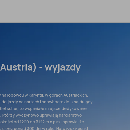
(Austria) - wyjazdy
y na lodowcu w Karyntii, w górach Austriackich.
 do jazdy na nartach i snowboardzie, znajdujący
 Gletscher, to wspaniałe miejsce dedykowane
, którzy wyczynowo uprawiają narciarstwo
kości od 1200 do 3122 m n.p.m., sprawia, że
u przez ponad 300 dni w roku. Najwyższy punkt