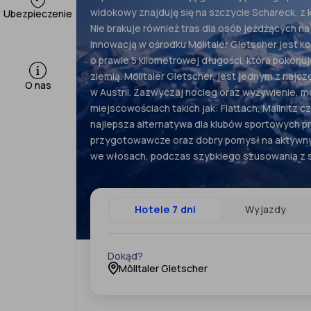
widokowy znajduję się na szczycie Schareck, z
Ubezpieczenie
Nie brakuje również tras dla osób jeżdżących 
Innowacją w ośrodku Mölltaler Gletscher jest 
o prawie 5 kilometrowej długości, która pokonuj
ziemią. Mölltaler Gletscher, jest jednym z naj
O nas
w Austrii. Zazwyczaj nocleg oraz wyżywienie, m
miejscowościach takich jak: Flattach, Mallnitz c
najlepsza alternatywa dla klubów sportowych p
przygotowawcze oraz dobry pomysł na aktywny 
we włosach, podczas szybkiego szusowania z 
Hotele 7 dni
Wyjazdy
Dokąd?
Mölltaler Gletscher