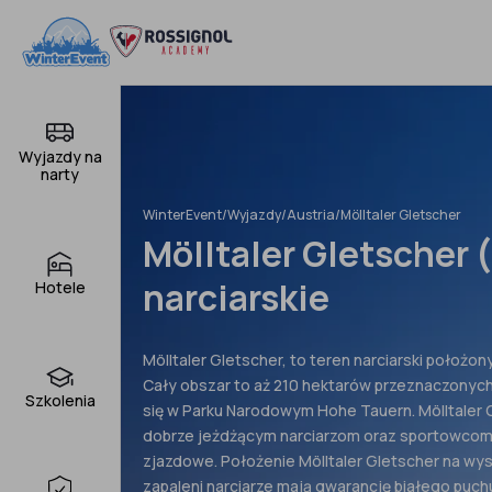
Pomiń
do
treści
Wyjazdy na
narty
WinterEvent
/
Wyjazdy
/
Austria
/
Mölltaler Gletscher
Mölltaler Gletscher 
narciarskie
Hotele
Mölltaler Gletscher, to teren narciarski położon
Cały obszar to aż 210 hektarów przeznaczonych
Szkolenia
się w Parku Narodowym Hohe Tauern. Mölltaler
dobrze jeżdżącym narciarzom oraz sportowcom
zjazdowe. Położenie Mölltaler Gletscher na wyso
zapaleni narciarze mają gwarancję białego puch