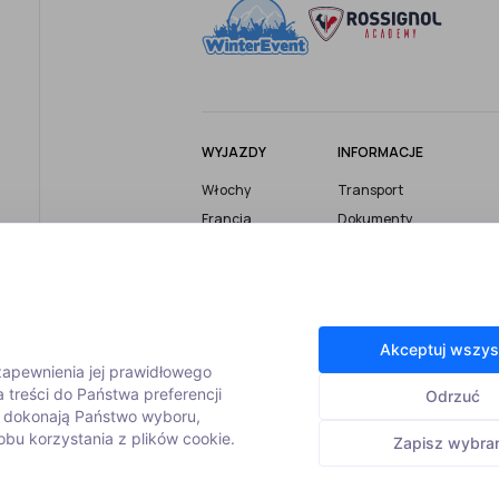
WYJAZDY
INFORMACJE
Włochy
Transport
Francja
Dokumenty
Austria
Ubezpieczenie
Szwajcaria
Bezpieczeństwo
Wyjazdy firmowe
Turystyczny Fundusz
Gwarancyjny
Wyjazdy grupowe
Akceptuj wszys
Informacje i porady
Wyjazdy z
 zapewnienia jej prawidłowego
instruktorem
Zasady rezerwacji
 treści do Państwa preferencji
Odrzuć
m dokonają Państwo wyboru,
bu korzystania z plików cookie.
Zapisz wybra
© 2026 Winterevent |
Polityka prywatności