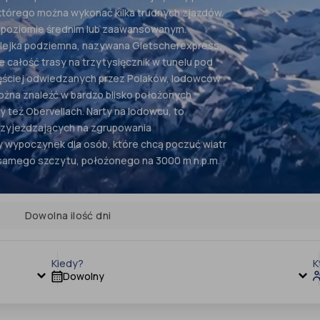
 którego można wykonać kilka trudnych zjazdów.
na poziomie średnim lub zaawansowanym.
kolejka podziemna, nazywana Gletscherexpress,
e całość trasy na trzytysięcznik w tunelu pod
częściej odwiedzanych przez Polaków, lodowców
ożna znaleźć w bardzo blisko położonych
zy też Obervellach. Narty na lodowcu, to
rzyjeżdzających na zgrupowania
wypoczynek dla osób, które chcą poczuć wiatr
samego szczytu, położonego na 3000 m n.p.m.
Dowolna ilość dni
Kiedy?
K
Dowolny