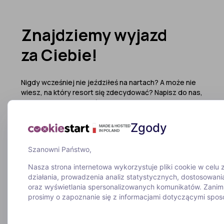
Znajdziemy wyjazd
za Ciebie!
Nigdy wcześniej nie jeździłeś na nartach? A może nie
wiesz, na który resort się zdecydować? Napisz do nas,
ze wszystkim Ci pomożemy!
Zgody
Wypełnij formularz
Wolisz porozmawiać?
Szanowni Państwo,
Zadzwoń do nas
Nasza strona internetowa wykorzystuje pliki cookie w celu
działania, prowadzenia analiz statystycznych, dostosowania
52 307 66 88
oraz wyświetlania spersonalizowanych komunikatów. Zani
prosimy o zapoznanie się z informacjami dotyczącymi sposo