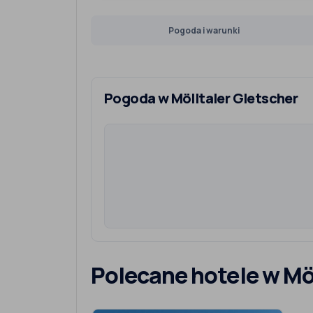
Pogoda i warunki
Pogoda w Mölltaler Gletscher
Polecane hotele w Mö