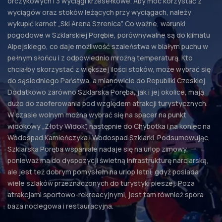
orczykowych i 3 wyciągi krzesełkowe. Aby móc korzystać z
wyciągów oraz stoków leżących przy wyciągach, należy
wykupić karnet „Ski Arena Szrenica”. Co ważne, warunki
pogodowe w Szklarskiej Porębie, porównywalne są do klimatu
Alpejskiego, co daje możliwość szaleństwa w białym puchu w
pełnym słońcu i z odpowiednio mroźną temperaturą. Kto
chciałby skorzystać z większej ilości stoków, może wybrać się
do sąsiedniego Państwa, a mianowicie do Republiki Czeskiej.
Dodatkowo zarówno Szklarska Poręba, jak i jej okolice, mają
dużo do zaoferowania pod względem atrakcji turystycznych.
W czasie wolnym można wybrać się na spacer na punkt
widokowy „Złoty Widok”, następnie do Chybotka i na koniec na
Wodospad Kamieńczyka i Wodospad Szklarki. Podsumowując,
Szklarska Poręba wspaniale nadaje się na urlop zimowy,
ponieważ ma do dyspozycji świetną infrastrukturę narciarską,
ale jest też dobrym pomysłem na urlop letni, gdyż posiada
wiele szlaków przeznaczonych do turystyki pieszej. Poza
atrakcjami sportowo-rekreacyjnymi, jest tam również spora
baza noclegowa i restauracyjna.