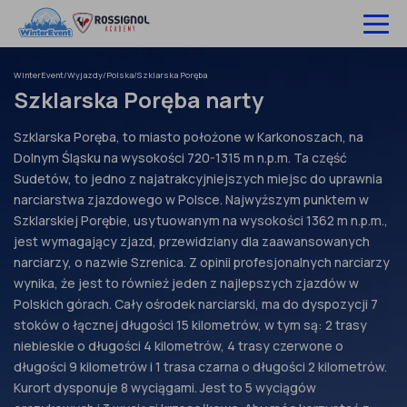
Pomiń
do
treści
WinterEvent
/
Wyjazdy
/
Polska
/
Szklarska Poręba
Wyjazdy na narty
Szklarska Poręba narty
Hotele
Szklarska Poręba, to miasto położone w Karkonoszach, na
Dolnym Śląsku na wysokości 720-1315 m n.p.m. Ta część
Szkolenia
Sudetów, to jedno z najatrakcyjniejszych miejsc do uprawnia
narciarstwa zjazdowego w Polsce. Najwyższym punktem w
Ubezpieczenie
Szklarskiej Porębie, usytuowanym na wysokości 1362 m n.p.m.,
jest wymagający zjazd, przewidziany dla zaawansowanych
O nas
narciarzy, o nazwie Szrenica. Z opinii profesjonalnych narciarzy
wynika, że jest to również jeden z najlepszych zjazdów w
Infolinia:
52 307 66 88
Polskich górach. Cały ośrodek narciarski, ma do dyspozycji 7
stoków o łącznej długości 15 kilometrów, w tym są: 2 trasy
Zaloguj się
niebieskie o długości 4 kilometrów, 4 trasy czerwone o
długości 9 kilometrów i 1 trasa czarna o długości 2 kilometrów.
Kurort dysponuje 8 wyciągami. Jest to 5 wyciągów