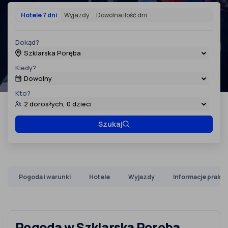
Hotele 7 dni
Wyjazdy
Dowolna ilość dni
Dokąd?
Szklarska Poręba
Kiedy?
Dowolny
Kto?
2 dorosłych, 0 dzieci
Szukaj
Pogoda i warunki
Hotele
Wyjazdy
Informacje prakt
Pogoda w Szklarska Poręba