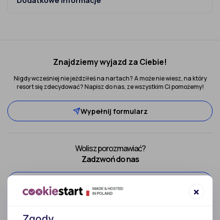
Dodatkowe informacje
Znajdziemy wyjazd za Ciebie!
Nigdy wcześniej nie jeździłeś na nartach? A może nie wiesz, na który
resort się zdecydować? Napisz do nas, ze wszystkim Ci pomożemy!
Wypełnij formularz
Wolisz porozmawiać?
Zadzwoń do nas
52 307 66 88
×
Zgody