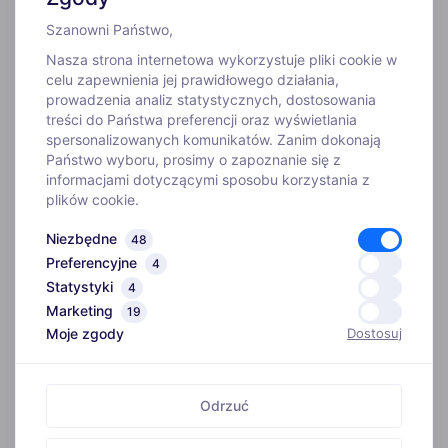
Szanowni Państwo,
Nasza strona internetowa wykorzystuje pliki cookie w
celu zapewnienia jej prawidłowego działania,
prowadzenia analiz statystycznych, dostosowania
treści do Państwa preferencji oraz wyświetlania
WYJAZDY
spersonalizowanych komunikatów. Zanim dokonają
Państwo wyboru, prosimy o zapoznanie się z
informacjami dotyczącymi sposobu korzystania z
INFORMACJE
plików cookie.
Niezbędne
48
O FIRMIE
Preferencyjne
4
Statystyki
4
Biuro
Marketing
ADRES
19
Kim jesteśmy
Moje zgody
Dostosuj
ul. Szosa Gdańska 4,
Szkoła narciarska
86-031 Myślęcinek
Instruktorzy
Odrzuć
GODZINY OTWARCIA
Wypożyczenie nart